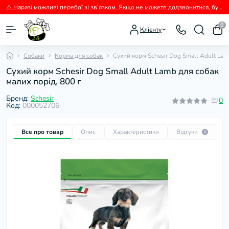
⚠️ Наразі можливі перебої зі зв’язком. Якщо не можете додзвонитися, будь ласка, пишіть нам у Viber.
0
Клієнту
Собаки
Корма для собак
Сухий корм Schesir Dog Small Adult Lam
Сухий корм Schesir Dog Small Adult Lamb для собак
малих порід, 800 г
Бренд:
Schesir
0
Код:
000052706
Все про товар
Опис
Характеристики
Відгуки
П
0