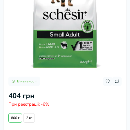
В наявності
404 грн
При реєстрації:
-6%
800 г
2 кг