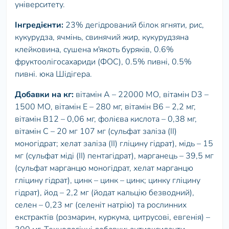
університету.
Інгредієнти:
23% дегідрований білок ягняти, рис,
кукурудза, ячмінь, свинячий жир, кукурудзяна
клейковина, сушена м'якоть буряків, 0.6%
фруктоолігосахариди (ФОС), 0.5% пивні, 0.5%
пивні. юка Шідігера.
Добавки на кг:
вітамін А – 22000 МО, вітамін D3 –
1500 МО, вітамін Е – 280 мг, вітамін B6 – 2,2 мг,
вітамін В12 – 0,06 мг, фолієва кислота – 0,38 мг,
вітамін С – 20 мг 107 мг (сульфат заліза (II)
моногідрат; хелат заліза (II) гліцину гідрат), мідь – 15
мг (сульфат міді (II) пентагідрат), марганець – 39,5 мг
(сульфат марганцю моногідрат, хелат марганцю
гліцину гідрат), цинк – цинк – цинк; цинку гліцину
гідрат), йод – 2,2 мг (йодат кальцію безводний),
селен – 0,23 мг (селеніт натрію) та рослинних
екстрактів (розмарин, куркума, цитрусові, евгенія) –