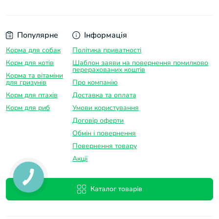
Також певний інтерес представляють сучасніші
термометри для акваріума у вигляді цифрової
наклейки - таким термометри приклеюються до
Популярне
Інформація
зовнішньої стінки акваріума у будь-якому зручному
для користувача місці, спеціальна термофарба на
Корма для собак
Політика приватності
наклейці міняє свій колір, залежно від поточної
Корм для котів
Шаблон заяви на повернення помилково
перерахованих коштів
температури, дозволяючи збільшити
Корма та вітаміни
для гризунів
Про компанію
інформативність і наочність.
Корм для птахів
Доставка та оплатa
Свідчення такого термометра добре помітні
Корм для риб
Умови користування
здалека, і акваріуміст відразу ж помітить недобре, у
Договір оферти
разі невідповідності температурного режиму
Обмін і повернення
необхідному.
Повернення товару
Акції
Інші категорії
Відкрийте для себе світ акваріумістики з Pet24! У
нас є все для вашого ідеального підводного світу:
Каталог товарів
устаткування, аксесуари, що зроблять його
здоровим та красивим. Відкрийте для себе весь наш
асортимент уже сьогодні -