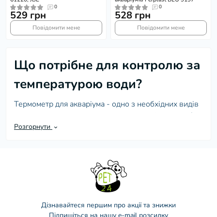
0
0
529 грн
528 грн
Повідомити мене
Повідомити мене
Що потрібне для контролю за
температурою води?
Термометр для акваріума - одно з необхідних видів
устаткування, за допомогою якого досвідчений або
початкуючий акваріуміст може здійснювати
Розгорнути
контроль над температурою води. Це дуже
важливо, оскільки деякі породи рибок почувають
себе комфортно тільки за певних умов
температурного режиму.
Вибираємо відповідний термометр
Для контролю над температурою рекомендуємо
Дізнавайтеся першим про акції та знижки
Підпишіться на нашу e-mail розсилку
використати термометри для акваріума, придбати які