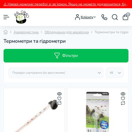
⚠️ Наразі можливі перебої зі зв’язком. Якщо не можете додзвонитися, будь ласка, пишіть нам у Viber.
0
Клієнту
Акваріумістика
Обладнання для акваріума
Термометри та гідром
Термометри та гідрометри
Фільтри