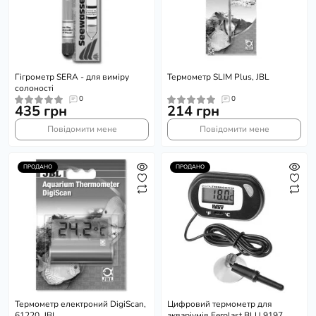
Гігрометр SERA - для виміру
Термометр SLIM Plus, JBL
солоності
0
0
435 грн
214 грн
Повідомити мене
Повідомити мене
ПРОДАНО
ПРОДАНО
Термометр електроний DigiScan,
Цифровий термометр для
61220, JBL
акваріумів Ferplast BLU 9197