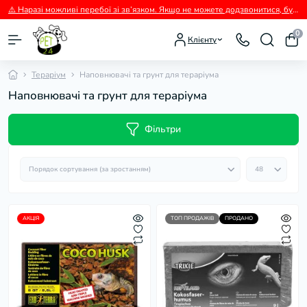
⚠️ Наразі можливі перебої зі зв’язком. Якщо не можете додзвонитися, будь ласка, пишіть нам у Viber.
0
Клієнту
Тераріум
Наповнювачі та грунт для тераріума
Наповнювачі та грунт для тераріума
Фільтри
АКЦІЯ
ТОП ПРОДАЖІВ
ПРОДАНО