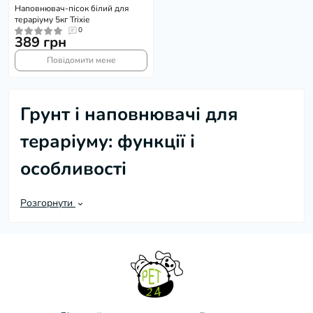
Наповнювач-пісок білий для
тераріуму 5кг Trixie
0
389 грн
Повідомити мене
Грунт і наповнювачі для
тераріуму: функції і
особливості
Грунт в тераріумі виконує декілька важливих
Розгорнути
функцій, він:
служить частковим теплоизолятором;
сприяє підтримці мікроклімату і, зокрема,
вологості;
вбирає рідкі відходи життєдіяльності;
дозволяє тваринам будувати нори або