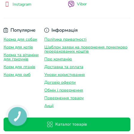
ж починають почувати себе погано. Тому рослини
Viber
Instagram
при такому типі грунту висаджують в горщики, які
закопують в пісок або прикривають декором. Також
можна скористатися штучними рослинами.
Популярне
Інформація
Для напівпустинних тераріумів можуть
Корма для собак
Політика приватності
застосовуватися велика галька, пісок, черепашник,
Корм для котів
Шаблон заяви на повернення помилково
тирса.
перерахованих коштів
Корма та вітаміни
для гризунів
Про компанію
Для тераріумів, що імітують гори і ліс, підходять
Корм для птахів
Доставка та оплатa
практично усі типи родючих субстратів. У лісових
Корм для риб
Умови користування
тераріумах такий грунт може насипатися на дно, а в
гірських - поміщається в тріщини і межу каменів.
Договір оферти
Обмін і повернення
В палюдариумах і тропічних тераріумах
Повернення товару
використовують рихлий грунт з великою часткою
Акції
торфу і тропічний пісок для імітації прибережних
зон.
Каталог товарів
В усіх типах тераріуму як грунт може