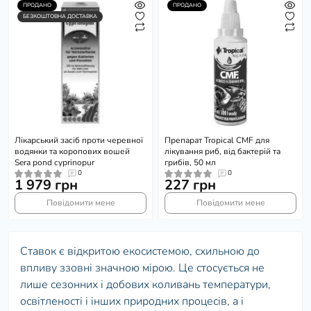
ПРОДАНО
ПРОДАНО
БЕЗКОШТОВНА ДОСТАВКА
Лікарський засіб проти черевної
Препарат Tropical CMF для
водянки та коропових вошей
лікування риб, від бактерій та
Sera pond cyprinopur
грибів, 50 мл
0
0
1 979 грн
227 грн
Повідомити мене
Повідомити мене
Ставок є відкритою екосистемою, схильною до
впливу ззовні значною мірою. Це стосується не
лише сезонних і добових коливань температури,
освітленості і інших природних процесів, а і