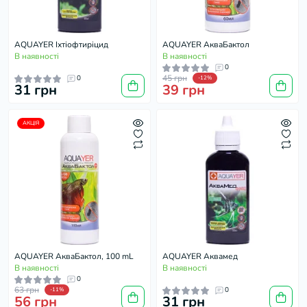
AQUAYER Іхтіофтиріцид
AQUAYER АкваБактол
В наявності
В наявності
0
45 грн
0
-12%
31 грн
39 грн
АКЦІЯ
AQUAYER АкваБактол, 100 mL
AQUAYER Аквамед
В наявності
В наявності
0
63 грн
0
-11%
56 грн
31 грн