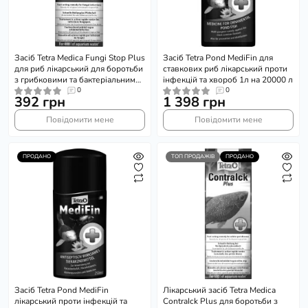
Засіб Tetra Medica Fungi Stop Plus
Засіб Tetra Pond MediFin для
для риб лікарський для боротьби
ставкових риб лікарський проти
з грибковими та бактеріальними
інфекцій та хвороб 1л на 20000 л
інфекціями 20 мл
0
0
392 грн
1 398 грн
Повідомити мене
Повідомити мене
ПРОДАНО
ТОП ПРОДАЖІВ
ПРОДАНО
Засіб Tetra Pond MediFin
Лікарський засіб Tetra Medica
лікарський проти інфекцій та
ContraIck Plus для боротьби з