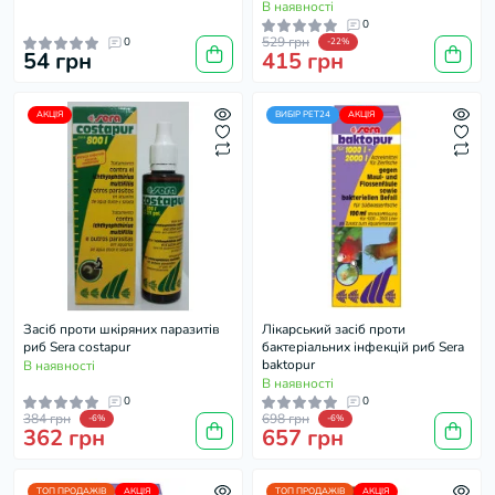
риб, 20 мл на 500 л
В наявності
0
529 грн
0
-22%
54 грн
415 грн
АКЦІЯ
ВИБІР PET24
АКЦІЯ
Засіб проти шкіряних паразитів
Лікарський засіб проти
риб Sera costapur
бактеріальних інфекцій риб Sera
baktopur
В наявності
В наявності
0
0
384 грн
698 грн
-6%
-6%
362 грн
657 грн
ТОП ПРОДАЖІВ
АКЦІЯ
ТОП ПРОДАЖІВ
АКЦІЯ