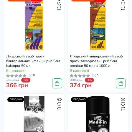
Лікарський засіб проти
Лікарський універсальний засіб
бактеріальних інфекцій риб Sera
проти захворювань риб Sera
baktopur 50 мл
omnipur 50 мл на 1000 л
В наявності
В наявності
0
0
390 грн
398 грн
-6%
-6%
366 грн
374 грн
ПРОДАНО
ПРОДАНО