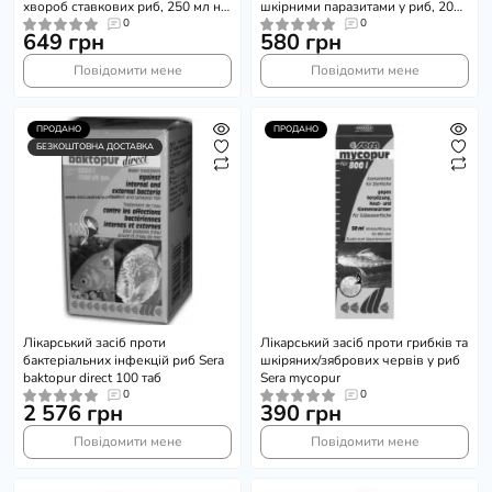
хвороб ставкових риб, 250 мл на
шкірними паразитами у риб, 20
5000 л
0
мл на 600 л
0
649 грн
580 грн
Повідомити мене
Повідомити мене
ПРОДАНО
ПРОДАНО
БЕЗКОШТОВНА ДОСТАВКА
Лікарський засіб проти
Лікарський засіб проти грибків та
бактеріальних інфекцій риб Sera
шкіряних/зябрових червів у риб
baktopur direct 100 таб
Sera mycopur
0
0
2 576 грн
390 грн
Повідомити мене
Повідомити мене