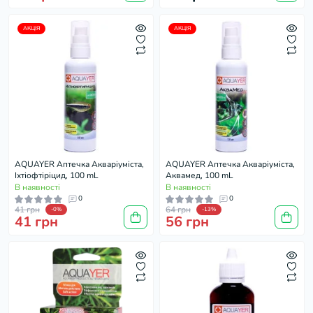
АКЦІЯ
АКЦІЯ
AQUAYER Аптечка Акваріуміста,
AQUAYER Аптечка Акваріуміста,
Іхтіофтіріцид, 100 mL
Аквамед, 100 mL
В наявності
В наявності
0
0
41 грн
64 грн
-0%
-13%
41 грн
56 грн