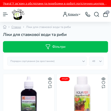
Увага! У зв’язку з обстрілами та перебоями в роботі логістичних центрів перевізників можливі тимчасові затримки з відправленням замовлень.
0
Клієнту
Ставки
Ліки для ставкової води та риби
Ліки для ставкової води та риби
Фільтри
АКЦІЯ