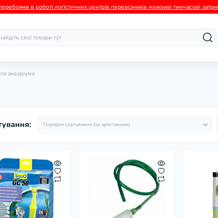
а перебоями в роботі логістичних центрів перевізників можливі тимчасові зат
ля акваріума
тування: