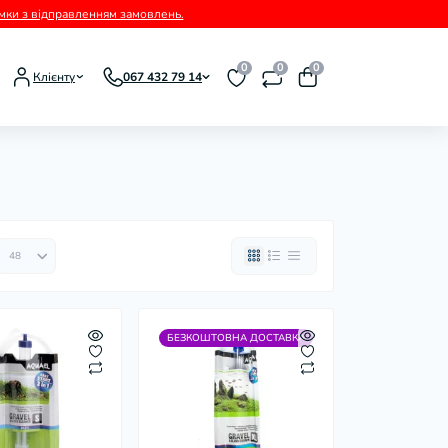
римки з відправленням замовлень.
0
0
0
Клієнту
067 432 79 14
БЕЗКОШТОВНА ДОСТАВКА