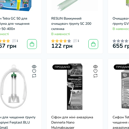
 Tetra GC 50 для
RESUN Ваккумний
Очищувач
іума для чищення
очищувач ґрунту SC 200
ґрунту GV
у 50-400л
склянка
В наявнос
вності
В наявності
1
1
67 грн
122 грн
655 г
ПРОДАНО
ПРОДАН
 для чищення ґрунту
Сіфон для міні-акваріума
Сифон Tet
аріумі Ferplast BLU
Dennerle Nano
чищення г
Small
Mulmabsauger
акваріума