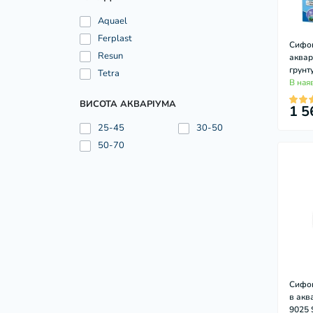
Aquael
Ferplast
Сифон
Resun
аквар
грунт
Tetra
В ная
ВИСОТА АКВАРІУМА
1 5
25-45
30-50
50-70
Сифон
в акв
9025 