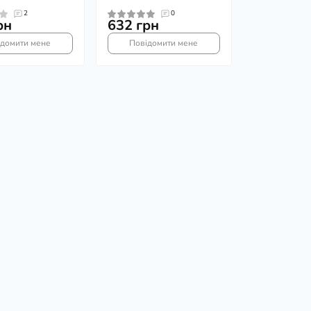
2
0
рн
632 грн
ідомити мене
Повідомити мене