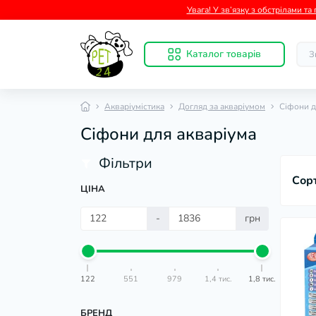
Увага! У зв’язку з обстрілами т
Каталог товарів
Акваріумістика
Догляд за акваріумом
Сіфони д
Сіфони для акваріума
Фільтри
Сор
ЦІНА
-
грн
122
551
979
1,4 тис.
1,8 тис.
БРЕНД