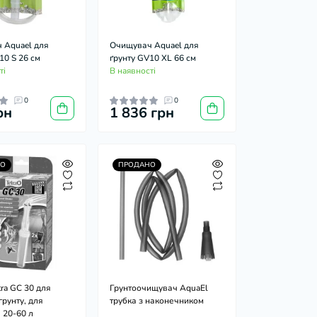
 Aquael для
Очищувач Aquael для
10 S 26 см
ґрунту GV10 XL 66 см
ті
В наявності
0
0
рн
1 836 грн
О
ПРОДАНО
ra GC 30 для
Грунтоочищувач AquaEl
рунту, для
трубка з наконечником
 20-60 л