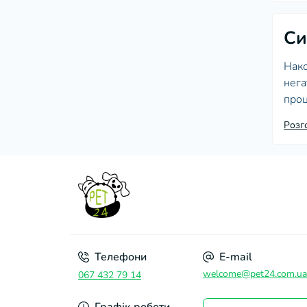
Си
Нако
нега
проц
росл
Розг
біос
Очищ
прос
аква
здій
приз
Суч
Телефони
E-mail
Вибі
welcome@pet24.com.ua
067 432 79 14
втяг