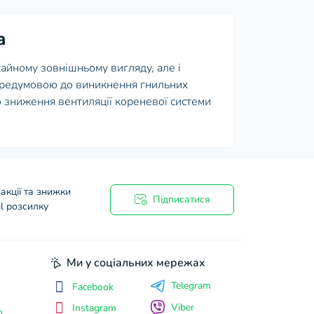
а
айному зовнішньому вигляду, але і
передумовою до виникнення гнильних
о зниження вентиляції кореневої системи
доров'я і зростання рослин, так і на
 його мешканців - процедура, яка здається
ння, що не порушує шару укладеного в
акції та знижки
у необхідності і для її успішного
Підписатися
l розсилку
им пристосуванням є сифони, спеціально
Ми у соціальних мережах
і моделі, забезпечені грушею для
Telegram
Facebook
Viber
Instagram
о