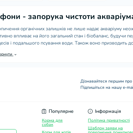
фони - запорука чистоти акваріум
пичення органічних залишків не лише надає акваріуму неох
тивно впливає на його загальний стан і біобаланс, будучи 
есів і подальшого псування води. Також воно призводить д
ин і утворення безкисневих зон, що погано впливають як на з
орнути
истему акваріума в цілому.
ення грунту від залишків корму і продуктів життєдіяльності
тою, але, проте, вимагає обережності і зручного устаткува
Дізнавайтеся першим про 
ріумі грунту. Прибирання забруднень, що осіли, роблять в мір
Підпишіться на нашу e-mai
снення потрібні максимально зручні і ефективні засоби. Так
Договір оферти
начені для чищення дна.
асних моделей сифонів для акваріума
Популярне
Інформація
р сучасних сифонів широкий. Він включає як прості вакуумн
Корма для
Політика приватності
ування води або без неї, так і електричні пристрої.
собак
Шаблон заяви на
Корм для котів
повернення помилков