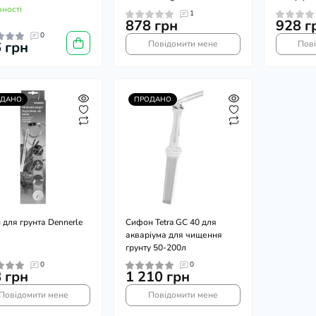
вності
1
878 грн
928 г
0
 грн
Повідомити мене
Пов
ОДАНО
ПРОДАНО
 для грунта Dennerle
Сифон Tetra GC 40 для
акваріума для чищення
грунту 50-200л
0
0
 грн
1 210 грн
Повідомити мене
Повідомити мене