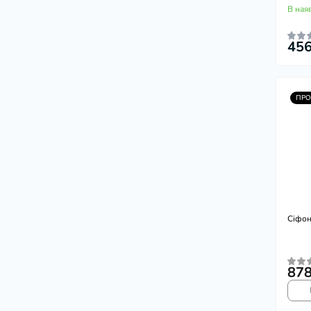
В ная
456
ПР
Сіфон
878