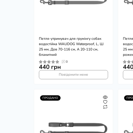
Петля-утримувач для грумінгу собак
Петля
водостійка WAUDOG Waterproof, L, Ш
водос
25 мм, Дов 70-116 см, А 20-110 см,
25 мм
блакитний
роже
0
440 грн
440
Повідомити мене
ПРОДАНО
ПР