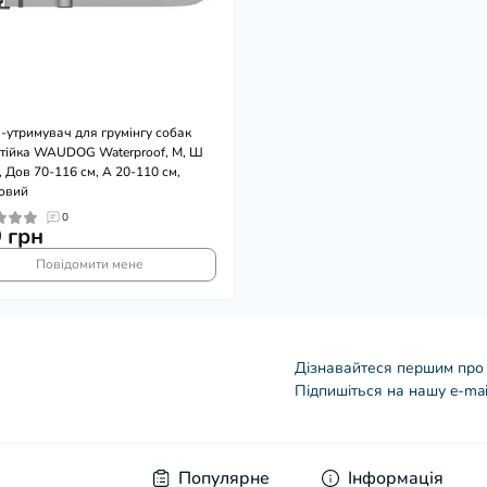
-утримувач для грумінгу собак
тійка WAUDOG Waterproof, M, Ш
, Дов 70-116 см, А 20-110 см,
овий
0
 грн
Повідомити мене
Дізнавайтеся першим про 
Підпишіться на нашу e-mai
Договір оферти
Популярне
Інформація