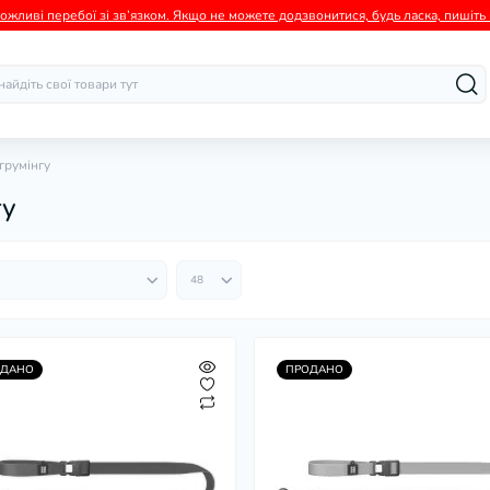
можливі перебої зі зв’язком. Якщо не можете додзвонитися, будь ласка, пишіть н
грумінгу
гу
ОДАНО
ПРОДАНО