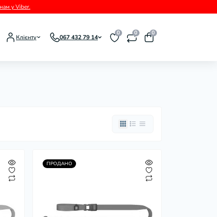
ам у Viber.
0
0
0
Клієнту
067 432 79 14
ПРОДАНО