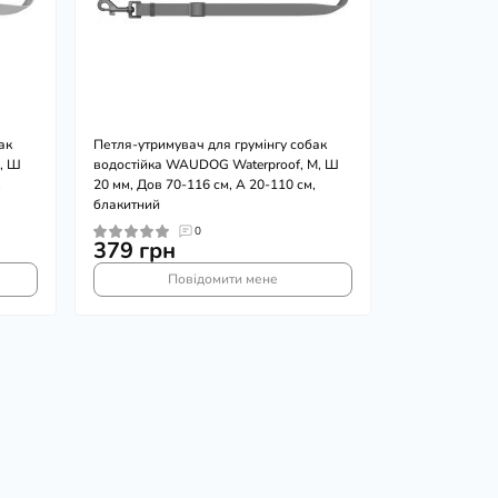
ак
Петля-утримувач для грумінгу собак
, Ш
водостійка WAUDOG Waterproof, M, Ш
,
20 мм, Дов 70-116 см, А 20-110 см,
блакитний
0
379 грн
Повідомити мене