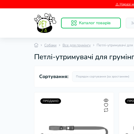
⚠️ Наразі 
Каталог товарів
Собаки
Все для грумінгу
Петлі-утримувачі для 
Петлі-утримувачі для грумін
Сортування:
ПРОДАНО
ПР