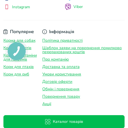
Viber
Instagram
Популярне
Інформація
Корма для собак
Політика приватності
Корм для котів
Шаблон заяви на повернення помилково
перерахованих коштів
Корма та вітаміни
для гризунів
Про компанію
Корм для птахів
Доставка та оплатa
Корм для риб
Умови користування
Договір оферти
Обмін і повернення
Повернення товару
Акції
Каталог товарів