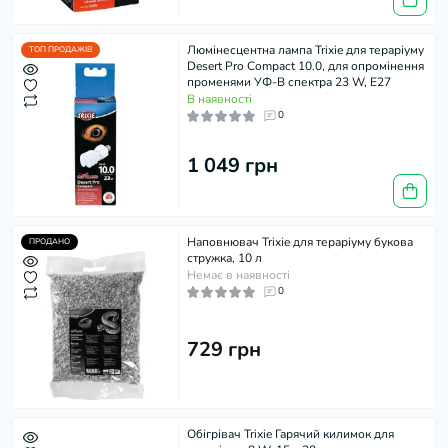
Люмінесцентна лампа Trixie для тераріуму
ТОП ПРОДАЖІВ
Desert Pro Compact 10.0, для опромінення
променями УФ-В спектра 23 W, E27
В наявності
0
1 049 грн
Наповнювач Trixie для тераріуму букова
ПРОДАНО
стружка, 10 л
Немає в наявності
0
729 грн
Обігрівач Trixie Гарячий килимок для