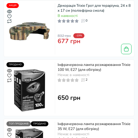
Декорація Trixie Грот для тераріума, 24 x 8
АКЦІЯ
x 17 см (поліефірна смола)
В наявності
0
832 грн
-19%
677 грн
Інфрачервона лампа розжарювання Trixie
ПРОДАНО
100 W, E27 (для обігріву)
Немає в наявності
2
650 грн
Інфрачервона лампа розжарювання Trixie
ТОП ПРОДАЖІВ
ПРОДАНО
35 W, E27 (для обігріву)
Немає в наявності