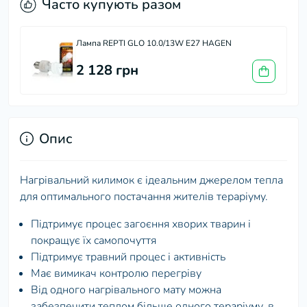
Часто купують разом
Лампа REPTI GLO 10.0/13W Е27 HAGEN
2 128 грн
Опис
Нагрівальний килимок є ідеальним джерелом тепла
для оптимального постачання жителів тераріуму.
Підтримує процес загоєння хворих тварин і
покращує їх самопочуття
Підтримує травний процес і активність
Має вимикач контролю перегріву
Від одного нагрівального мату можна
забезпечити теплом більше одного тераріуму, в