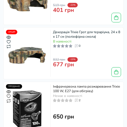
519 грн
-23%
401 грн
Декорація Trixie Грот для тераріума, 24 x 8
АКЦІЯ
x 17 см (поліефірна смола)
В наявності
0
832 грн
-19%
677 грн
Інфрачервона лампа розжарювання Trixie
ПРОДАНО
100 W, E27 (для обігріву)
Немає в наявності
2
650 грн