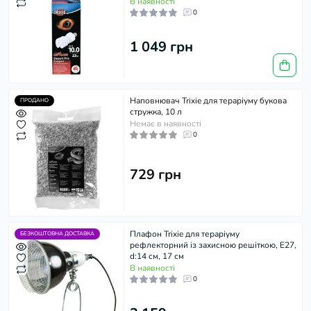
В наявності
0
1 049 грн
Наповнювач Trixie для тераріуму букова
ПРОДАНО
стружка, 10 л
Немає в наявності
0
729 грн
Плафон Trixie для тераріуму
БЕЗКОШТОВНА ДОСТАВКА
рефлекторний із захисною решіткою, E27,
d:14 см, 17 см
В наявності
0