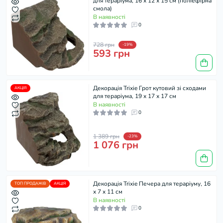
для тераріума, 16 x 12 x 15 см (поліефірна
смола)
В наявності
0
728 грн
-19%
593 грн
Декорація Trixie Грот кутовий зі сходами
АКЦІЯ
для тераріума, 19 x 17 x 17 см
В наявності
0
1 389 грн
-23%
1 076 грн
Декорація Trixie Печера для тераріуму, 16
ТОП ПРОДАЖІВ
АКЦІЯ
x 7 x 11 см
В наявності
0