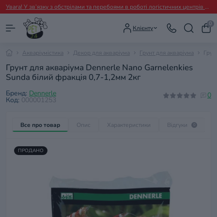
Увага! У зв’язку з обстрілами та перебоями в роботі логістичних центрів перевізників можливі тимчасові затримки з відправленням замовлень.
0
Клієнту
Акваріумістика
Декор для акваріума
Грунт для акваріума
Грун
Грунт для акваріума Dennerle Nano Garnelenkies
Sunda білий фракція 0,7-1,2мм 2кг
Бренд:
Dennerle
0
Код:
000001253
Все про товар
Опис
Характеристики
Відгуки
П
0
ПРОДАНО