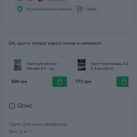
На розрахунковий рахунок
LIqpay
Ой, цього товару наразі немає в наявності
Грунт для рослин
Грунт пісок кварц. 0,1-
Manado 5 л - на
0,3 мм (10 кг)
акваріум 50 л JBL
509 грн
772 грн
Опис
Грунт для нано-акваріума
Вес: 2 кг г