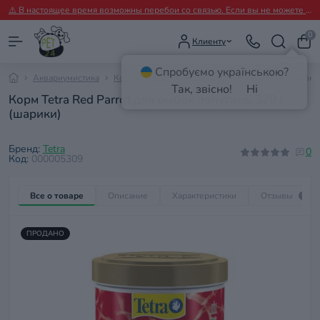
⚠️ В настоящее время возможны перебои со связью. Если вы не можете дозвониться, пожалуйста, пишите нам в Viber.
0
Клиенту
Спробуємо українською?
Аквариумистика
Корм для рыб
Корм Tetra Red Parrot для рыбок 
Так, звісно!
Ні
Корм Tetra Red Parrot для рыбок попугаев, 320 г
(шарики)
Бренд:
Tetra
0
Код:
000005309
Все о товаре
Описание
Характеристики
Отзывы
0
ПРОДАНО