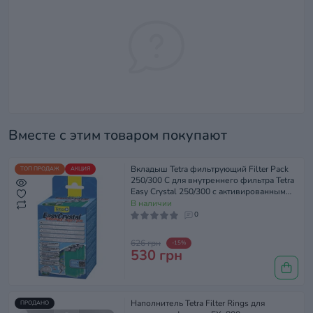
Вместе с этим товаром покупают
Вкладыш Tetra фильтрующий Filter Pack
ТОП ПРОДАЖ
АКЦИЯ
250/300 C для внутреннего фильтра Tetra
Easy Crystal 250/300 с активированным
углем, 3 шт
В наличии
0
626 грн
-15%
530 грн
Наполнитель Tetra Filter Rings для
ПРОДАНО