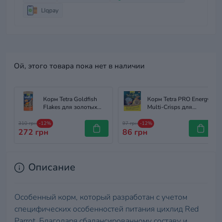
LIqpay
Ой, этого товара пока нет в наличии
Корм Tetra Goldfish
Корм Tetra PRO Energy
Flakes для золотых
Multi-Crisps для
рыбок хлопья 250 мл
аквариумных рыб, 12 г
(чипсы)
310 грн
-12%
97 грн
-12%
272 грн
86 грн
Описание
Особенный корм, который разработан с учетом
специфических особенностей питания цихлид Red
Parrot. Благодаря сбалансированному составу и