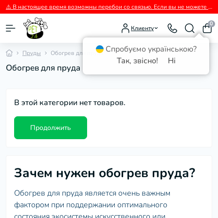
⚠️ В настоящее время возможны перебои со связью. Если вы не можете дозвониться, пожалуйста, пишите нам в Viber.
0
Клиенту
Спробуємо українською?
Пруды
Обогрев для пруда
Так, звісно!
Ні
Обогрев для пруда
В этой категории нет товаров.
Продолжить
Зачем нужен обогрев пруда?
Обогрев для пруда является очень важным
фактором при поддержании оптимального
состояния экосистемы искусственного или