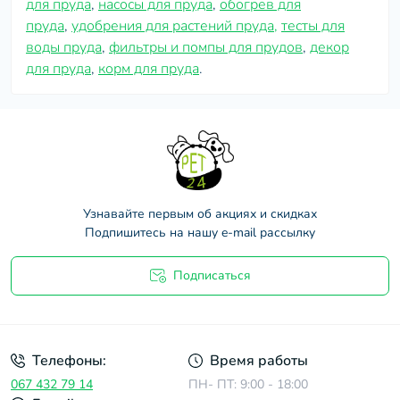
для пруда
,
насосы для пруда
,
обогрев для
пруда
,
удобрения для растений пруда,
тесты для
воды пруда
,
фильтры и помпы для прудов
,
декор
для пруда
,
корм для пруда
.
Узнавайте первым об акциях и скидках
Подпишитесь на нашу e-mail рассылку
Подписаться
Договор оферты
Телефоны:
Время работы
067 432 79 14
ПН- ПТ: 9:00 - 18:00