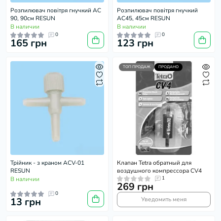
Розпилювач повітря гнучкий AC
Розпилювач повітря гнучкий
90, 90см RESUN
AC45, 45см RESUN
В наличии
В наличии
0
0
165 грн
123 грн
ТОП ПРОДАЖ
ПРОДАНО
Трійник - з краном АСV-01
Клапан Tetra обратный для
RESUN
воздушного компрессора CV4
1
В наличии
269 грн
0
13 грн
Уведомить меня