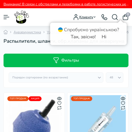
Внимание! В связи с обстрелами и перебоями в работе логистических центров перевозчиков возможны временные задержки с отправкой заказов.
0
Клиенту
Спробуємо українською?
Аквариумистика
Уход за аквариумом
Распылители, шланги, обр
Так, звісно!
Ні
Распылители, шланги, обр.клапаны для аквариума
Фильтры
ТОП ПРОДАЖ
АКЦИЯ
ТОП ПРОДАЖ