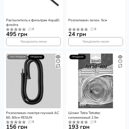
Распылитель к фильтрам AquaEl
Розпилювач зелен. 5см
флейта
0
0
495 грн
24 грн
Уведомить меня
Уведомить меня
ТОП ПРОДАЖ
ПРОДАНО
ПРОДАНО
Розпилювач повітря гнучкий AC
Шланг Tetra Tetratec
60, 60см RESUN
силиконовый 2,5м
0
0
156 грн
193 грн