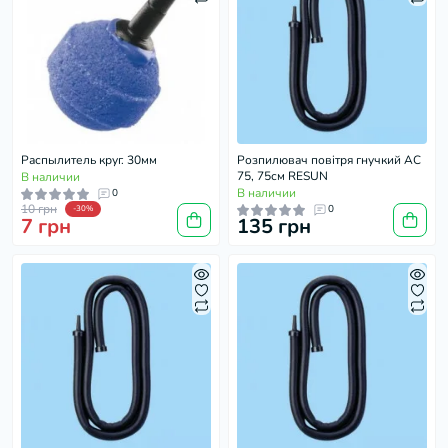
Распылитель круг. 30мм
Розпилювач повітря гнучкий AC
75, 75см RESUN
В наличии
В наличии
0
10 грн
0
-30%
7 грн
135 грн