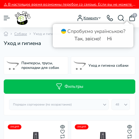
⚠️ В настоящее время возможны перебои со связью. Если вы не можете дозвониться, пожалуйста, пишите нам в Viber.
0
Клиенту
Спробуємо українською?
Собаки
Уход и гигиена
Так, звісно!
Ні
Уход и гигиена
Памперсы, трусы,
Уход и гигиена собаки
прокладки для собак
Фильтры
АКЦИЯ
АКЦИЯ