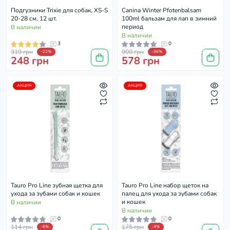
Подгузники Trixie для собак, XS-S
Canina Winter Pfotenbalsam
20-28 см, 12 шт.
100ml бальзам для лап в зимний
период
В наличии
В наличии
3
0
319 грн
900 грн
-22%
-36%
248 грн
578 грн
АКЦИЯ
АКЦИЯ
Tauro Pro Line зубная щетка для
Tauro Pro Line набор щеток на
ухода за зубами собак и кошек
палец для ухода за зубами собак
и кошек
В наличии
В наличии
0
0
114 грн
175 грн
-6%
-4%