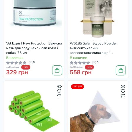
Vet Expert Paw Protection Захисна
W6185 Safari Styptic Powder
мазь для подушечок лап котів і
антисептический,
собак, 75 мл
кровоостанавливающий
порошок, 14 г.
В наличии
В наличии
0
0
349 грн
578 грн
-6%
-4%
329 грн
558 грн
АКЦИЯ