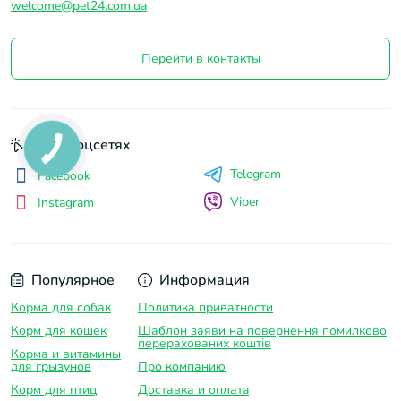
сможет удовлетворить ваши запросы.
welcome@pet24.com.ua
Перейти в контакты
Мы в соцсетях
Telegram
Facebook
Viber
Instagram
Популярное
Информация
Корма для собак
Политика приватности
Корм для кошек
Шаблон заяви на повернення помилково
перерахованих коштів
Корма и витамины
для грызунов
Про компанию
Корм для птиц
Доставка и оплатa