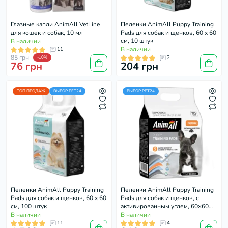
Глазные капли AnimAll VetLine
Пеленки AnimAll Puppy Training
для кошек и собак, 10 мл
Pads для собак и щенков, 60 х 60
см, 10 штук
В наличии
В наличии
11
85 грн
2
-10%
76 грн
204 грн
ТОП ПРОДАЖ
ВЫБОР PET24
ВЫБОР PET24
Пеленки AnimAll Puppy Training
Пеленки AnimAll Puppy Training
Pads для собак и щенков, 60 х 60
Pads для собак и щенков, с
см, 100 штук
активированным углем, 60×60
см, 10 шт
В наличии
В наличии
11
4