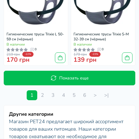
Гигиенические трусы Trixie L 50-
Гигиенические трусы Trixie S-M
59 см (чёрные)
32-39 см (чёрные)
В наличии
В наличии
0
0
219 грн
179 грн
-22%
-23%
170 грн
139 грн
Показать еще
1
2
3
4
5
6
>
>|
Другие категории
Магазин PET24 предлагает широкий ассортимент
товаров для ваших питомцев. Наши категории
товаров охватывают все необходимое для