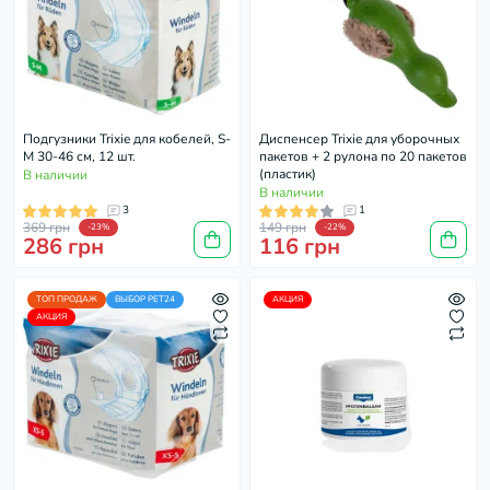
Подгузники Trixie для кобелей, S-
Диспенсер Trixie для уборочных
M 30-46 см, 12 шт.
пакетов + 2 рулона по 20 пакетов
(пластик)
В наличии
В наличии
3
1
369 грн
149 грн
-23%
-22%
286 грн
116 грн
ТОП ПРОДАЖ
ВЫБОР PET24
АКЦИЯ
АКЦИЯ