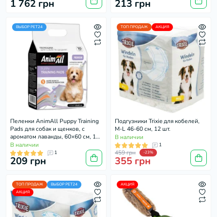
1 762 грн
213 грн
ВЫБОР PET24
ТОП ПРОДАЖ
АКЦИЯ
Пеленки AnimAll Puppy Training
Подгузники Trixie для кобелей,
Pads для собак и щенков, с
M-L 46-60 см, 12 шт.
ароматом лаванды, 60×60 см, 10
В наличии
шт
В наличии
1
459 грн
1
-23%
209 грн
355 грн
ТОП ПРОДАЖ
ВЫБОР PET24
АКЦИЯ
АКЦИЯ