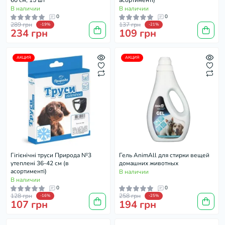
60 см, 15 шт
асортименті)
В наличии
В наличии
0
0
289 грн
137 грн
-19%
-21%
234 грн
109 грн
АКЦИЯ
АКЦИЯ
Гігієнічні труси Природа №3
Гель AnimAll для стирки вещей
утеплені 36-42 см (в
домашних животных
асортименті)
В наличии
В наличии
0
0
128 грн
258 грн
-16%
-25%
107 грн
194 грн