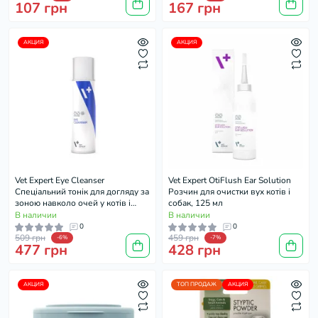
107 грн
167 грн
АКЦИЯ
АКЦИЯ
Vet Expert Eye Cleanser
Vet Expert OtiFlush Ear Solution
Спеціальний тонік для догляду за
Розчин для очистки вух котів і
зоною навколо очей у котів і
собак, 125 мл
собак, що страждають на
В наличии
В наличии
надмірну сльозотечу, 100 мл
0
0
509 грн
459 грн
-6%
-7%
477 грн
428 грн
АКЦИЯ
ТОП ПРОДАЖ
АКЦИЯ