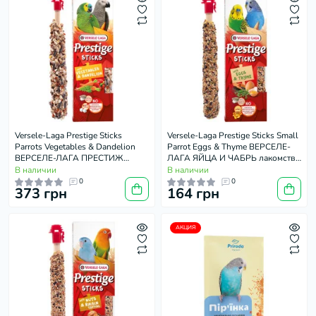
Versele-Laga Prestige Sticks
Versele-Laga Prestige Sticks Small
Parrots Vegetables & Dandelion
Parrot Eggs & Thyme ВЕРСЕЛЕ-
ВЕРСЕЛЕ-ЛАГА ПРЕСТИЖ
ЛАГА ЯЙЦА И ЧАБРЬ лакомство
ОВОЩИ И ПУШКА лакомство
для волнистых попугаев 2х30г
В наличии
В наличии
для средних и крупных попугаев
0
0
373 грн
164 грн
2х70г
АКЦИЯ