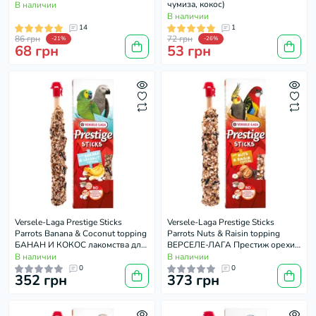
чумиза, кокос)
В наличии
В наличии
14
1
86 грн
72 грн
-21%
-26%
68 грн
53 грн
Versele-Laga Prestige Sticks
Versele-Laga Prestige Sticks
Parrots Banana & Coconut topping
Parrots Nuts & Raisin topping
БАНАН И КОКОС лакомства для
ВЕРСЕЛЕ-ЛАГА Престиж орехи
средних и крупных попугаев
и изюм лакомства для средних и
В наличии
В наличии
2х70г
крупных попугаев 2х70г
0
0
352 грн
373 грн