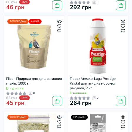
60 грн
0
-23%
46 грн
292 грн
ТОП ПРОДАЖ
АКЦИЯ
Пісок Природа для декоративних
Песок Versele-Laga Prestige
птахів, 1000 г
Kristal для птиц из морских
ракушек, 2 кг
В наличии
В наличии
0
62 грн
0
-28%
45 грн
264 грн
ТОП ПРОДАЖ
ПРОДАНО