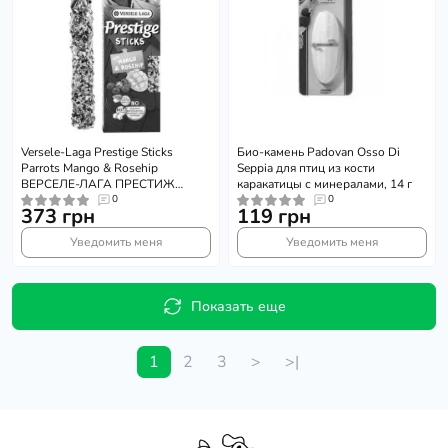
Versele-Laga Prestige Sticks
Био-камень Padovan Osso Di
Parrots Mango & Rosehip
Seppia для птиц из кости
ВЕРСЕЛЕ-ЛАГА ПРЕСТИЖ
каракатицы с минералами, 14 г
МАНГО И ШИПШИНА
0
0
373 грн
119 грн
лакомства для больших и
средних попугаев 2х70г
Уведомить меня
Уведомить меня
Показать еще
1
2
3
>
>|