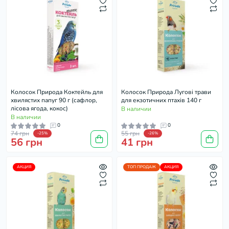
Колосок Природа Коктейль для
Колосок Природа Лугові трави
хвилястих папуг 90 г (сафлор,
для екзотичних птахів 140 г
лісова ягода, кокос)
В наличии
В наличии
0
0
74 грн
55 грн
-25%
-26%
56 грн
41 грн
АКЦИЯ
ТОП ПРОДАЖ
АКЦИЯ