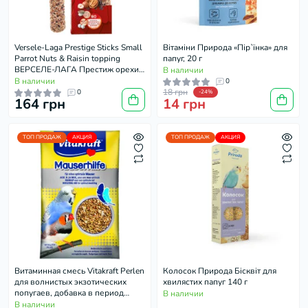
Versele-Laga Prestige Sticks Small
Вітаміни Природа «Пір`їнка» для
Parrot Nuts & Raisin topping
папуг, 20 г
ВЕРСЕЛЕ-ЛАГА Престиж орехи
В наличии
и изюм лакомство для волнистых
В наличии
0
попугаев 2х30г
18 грн
0
-24%
164 грн
14 грн
ТОП ПРОДАЖ
АКЦИЯ
ТОП ПРОДАЖ
АКЦИЯ
Витаминная смесь Vitakraft Perlen
Колосок Природа Бісквіт для
для волнистых экзотических
хвилястих папуг 140 г
попугаев, добавка в период
В наличии
линьки, 20 г
В наличии