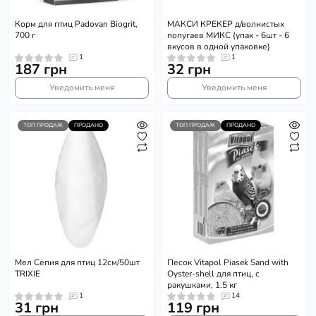
Корм для птиц Padovan Biogrit,
МАКСИ КРЕКЕР д/волнистых
700 г
попугаев МИКС (упак - 6шт - 6
вкусов в одной упаковке)
1
1
187 грн
32 грн
Уведомить меня
Уведомить меня
ТОП ПРОДАЖ
ПРОДАНО
ТОП ПРОДАЖ
ПРОДАНО
Мел Сепия для птиц 12см/50шт
Песок Vitapol Piasek Sand with
TRIXIE
Oyster-shell для птиц, с
ракушками, 1.5 кг
1
14
31 грн
119 грн