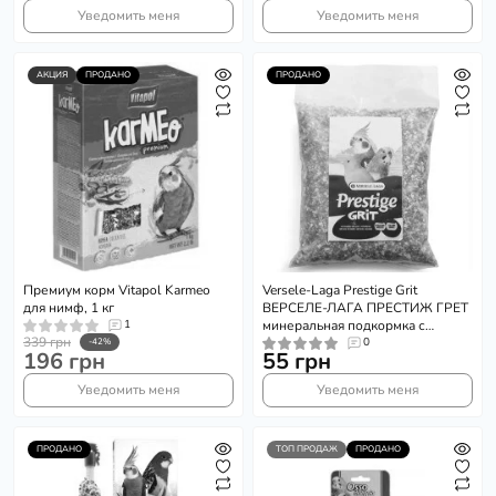
Уведомить меня
Уведомить меня
АКЦИЯ
ПРОДАНО
ПРОДАНО
Премиум корм Vitapol Karmeo
Versele-Laga Prestige Grit
для нимф, 1 кг
ВЕРСЕЛЕ-ЛАГА ПРЕСТИЖ ГРЕТ
1
минеральная подкормка с
339 грн
кораллами для декоративных
0
-42%
196 грн
55 грн
птиц 0.3 кг.
Уведомить меня
Уведомить меня
ПРОДАНО
ТОП ПРОДАЖ
ПРОДАНО