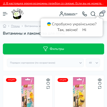
⚠️ В настоящее время возможны перебои со связью. Если вы не можете дозвониться, пожалуйста, пишите нам в Viber.
0
Клиенту
Спробуємо українською?
Птицы
Витамины и лакомства для птиц
Так, звісно!
Ні
Витамины и лакомства для птиц
Фильтры
АКЦИЯ
АКЦИЯ