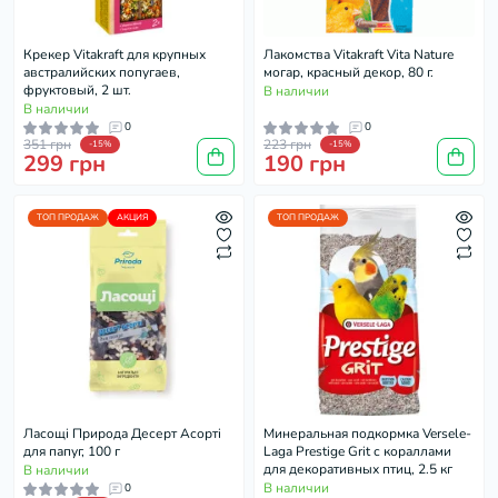
Крекер Vitakraft для крупных
Лакомства Vitakraft Vita Nature
австралийских попугаев,
могар, красный декор, 80 г.
фруктовый, 2 шт.
В наличии
В наличии
0
0
351 грн
223 грн
-15%
-15%
299 грн
190 грн
ТОП ПРОДАЖ
АКЦИЯ
ТОП ПРОДАЖ
Ласощі Природа Десерт Асорті
Минеральная подкормка Versele-
для папуг, 100 г
Laga Prestige Grit с кораллами
для декоративных птиц, 2.5 кг
В наличии
В наличии
0