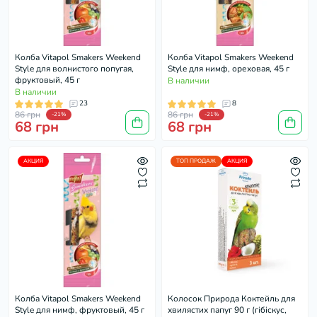
Колба Vitapol Smakers Weekend
Колба Vitapol Smakers Weekend
Style для волнистого попугая,
Style для нимф, ореховая, 45 г
фруктовый, 45 г
В наличии
В наличии
23
8
86 грн
86 грн
-21%
-21%
68 грн
68 грн
АКЦИЯ
ТОП ПРОДАЖ
АКЦИЯ
Колба Vitapol Smakers Weekend
Колосок Природа Коктейль для
Style для нимф, фруктовый, 45 г
хвилястих папуг 90 г (гібіскус,