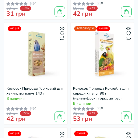
0
0
38 грн
58 грн
-18%
-27%
31 грн
42 грн
АКЦИЯ
ТОП ПРОДАЖ
АКЦИЯ
Колосок Природа Горіховий для
Колосок Природа Коктейль для
хвилястих папуг 140 г
середніх папуг 90 г
(мультифрукт, горіх, цитрус)
В наличии
В наличии
0
0
58 грн
73 грн
-27%
-27%
42 грн
53 грн
АКЦИЯ
АКЦИЯ