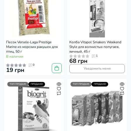
Песок Versele-Laga Prestige
Колба Vitapol Smakers Weekend
Marine из морских ракушек для
Style для волнистых попугаев,
птиц, 50 г
яичный, 45 г
1
В наличии
68 грн
0
19 грн
Уведомить меня
ТОП ПРОДАЖ
ПРОДАНО
ТОП ПРОДАЖ
ПРОДАНО