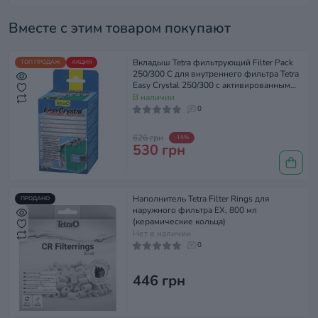
Вместе с этим товаром покупают
Вкладыш Tetra фильтрующий Filter Pack
ТОП ПРОДАЖ
АКЦИЯ
250/300 C для внутреннего фильтра Tetra
Easy Crystal 250/300 с активированным
углем, 3 шт
В наличии
0
626 грн
-15%
530 грн
Наполнитель Tetra Filter Rings для
ПРОДАНО
наружного фильтра EX, 800 мл
(керамические кольца)
Нет в наличии
0
446 грн