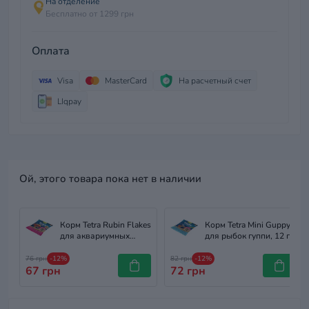
На отделение
Бесплатно от 1299 грн
Оплата
Visa
MasterCard
На расчетный счет
LIqpay
Ой, этого товара пока нет в наличии
Корм Tetra Rubin Flakes
Корм Tetra Mini Guppy
для аквариумных
для рыбок гуппи, 12 г
рыбок, для окраски, 12
(хлопья)
г (хлопья)
76 грн
-12%
82 грн
-12%
67 грн
72 грн