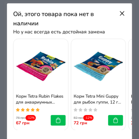
Отзывы
Ой, этого товара пока нет в
наличии
Нет отзывов об этом товаре.
Но у нас всегда есть достойная замена
+ Добавить отзыв
Нет отзывов о данном товаре, станьте
первым, оставьте свой отзыв.
Корм Tetra Rubin Flakes
Корм Tetra Mini Guppy
Кор
для аквариумных
для рыбок гуппи, 12 г
Fla
рыбок, для окраски, 12
(хлопья)
рыб
г (хлопья)
76 грн
-12%
82 грн
-12%
310 
67 грн
72 грн
272