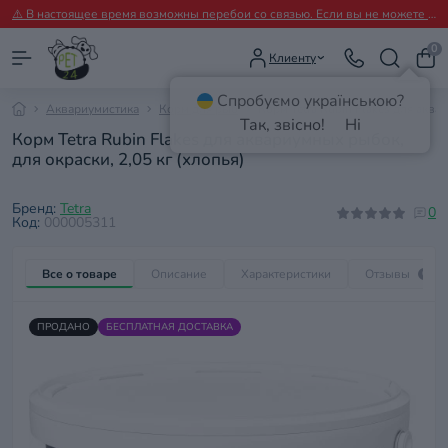
⚠️ В настоящее время возможны перебои со связью. Если вы не можете дозвониться, пожалуйста, пишите нам в Viber.
0
Клиенту
Спробуємо українською?
Аквариумистика
Корм для рыб
Корм Tetra Rubin Flakes для аква
Так, звісно!
Ні
Корм Tetra Rubin Flakes для аквариумных рыбок,
для окраски, 2,05 кг (хлопья)
Бренд:
Tetra
0
Код:
000005311
Все о товаре
Описание
Характеристики
Отзывы
0
ПРОДАНО
БЕСПЛАТНАЯ ДОСТАВКА