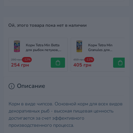
Ой, этого товара пока нет в наличии
Корм Tetra Min Betta
Корм Tetra Min
для рыбок петухов,
Granules для
100 мл (хлопья)
аквариумных рыбок,
100 г (гранулы)
290 грн
-12%
459 грн
-12%
254 грн
405 грн
Описание
Корм в виде чипсов. Основной корм для всех видов
декоративных рыб - высокая пищевая ценность
достигается за счет эффективного
производственного процесса.