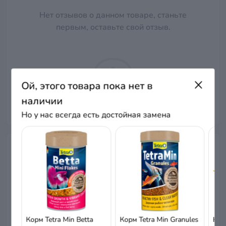
Нет отзывов о данном товаре, станьте
первым, оставьте свой отзыв.
Ой, этого товара пока нет в
наличии
Но у нас всегда есть достойная замена
Вопросы и ответы
Добавьте вопрос, и мы ответим в ближайшее время.
+ Задать вопрос
Корм Tetra Min Betta
Корм Tetra Min Granules
Кор