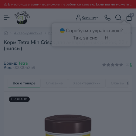
⚠️ В настоящее время возможны перебои со связью. Если вы не можете дозвониться, пожалуйста, пишите нам в Viber.
0
Клиенту
Спробуємо українською?
Аквариумистика
Корм для рыб
Корм Tetra Min Crisps для аквари
Так, звісно!
Ні
Корм Tetra Min Crisps для аквариумных рыбок, 22 г
(чипсы)
Бренд:
Tetra
0
Код:
000005259
Все о товаре
Описание
Характеристики
Отзывы
0
ПРОДАНО