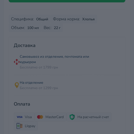
Специфика:
Форма корма:
Общий
Хлопья
Объем:
Вес:
100 мл
22 г
Доставка
Самовывоз из отделения, почтомата или
курьером
Бесплатно от 1799 грн
На отделение
Бесплатно от 1299 грн
Оплата
Visa
MasterCard
На расчетный счет
LIqpay