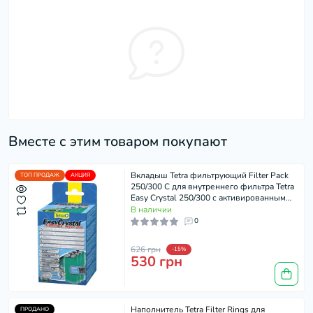
Вместе с этим товаром покупают
Вкладыш Tetra фильтрующий Filter Pack
ТОП ПРОДАЖ
АКЦИЯ
250/300 C для внутреннего фильтра Tetra
Easy Crystal 250/300 с активированным
углем, 3 шт
В наличии
0
626 грн
-15%
530 грн
Наполнитель Tetra Filter Rings для
ПРОДАНО