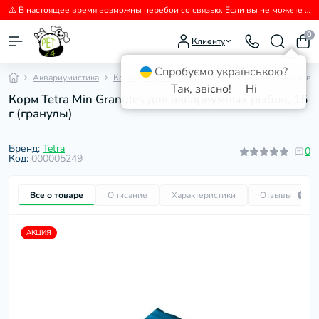
⚠️ В настоящее время возможны перебои со связью. Если вы не можете дозвониться, пожалуйста, пишите нам в Viber.
0
Клиенту
Спробуємо українською?
Аквариумистика
Корм для рыб
Корм Tetra Min Granules для аква
Так, звісно!
Ні
Корм Tetra Min Granules для аквариумных рыбок, 15
г (гранулы)
Бренд:
Tetra
0
Код:
000005249
Все о товаре
Описание
Характеристики
Отзывы
0
АКЦИЯ