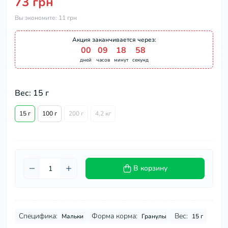
73 грн
Вы экономите:
11 грн
Акция заканчивается через:
00
:
09
:
18
:
57
дней
часов
минут
секунд
Вес: 15 г
15 г
100 г
200 г
4,2 кг
В корзину
Специфика:
Форма корма:
Вес:
Мальки
Гранулы
15 г