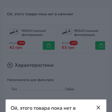
Ой, этого товара пока нет в наличии
RESUN Сменный
RESUN Сменный
фильтрующий
фильтрующий
катридж (губка +
катридж для фильтра
кассета с углем) для
MAGI 1000 губка +
68 грн
-38%
80 грн
-22%
42 грн
Фильтра MAGI 380
63 грн
кассета с углем
Характеристики
Наполнители для фильтров
Тип
Губка
Ой, этого товара пока нет в
Отзывы