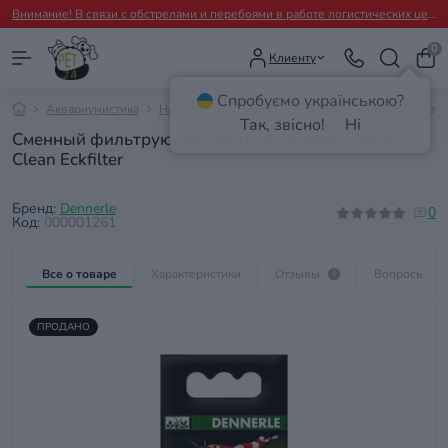
Внимание! В связи с обстрелами и перебоями в работе логистических центров перевозчиков возможны временные задержки с отправкой заказов.
0
Клиенту
Спробуємо українською?
Аквариумистика
Наполнители для фильтров
Сменный фильтрующ
Так, звісно!
Ні
Сменный фильтрующий элемент Dennerle Nano
Clean Eckfilter
Бренд:
Dennerle
0
Код:
000001261
Все о товаре
Характеристики
Отзывы
Вопросы
0
0
ПРОДАНО