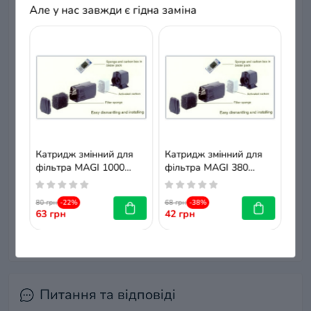
Але у нас завжди є гідна заміна
Відгуків про цей товар ще не було.
+ Додати відгук
Немає відгуків про цей товар, станьте
першим, залиште свій відгук.
Катридж змінний для
Катридж змінний для
фільтра MAGI 1000
фільтра MAGI 380
(мочалка + касета з
(мочалка + касета з
вугіллям) RESUN
вугіллям) RESUN
80 грн
-22%
68 грн
-38%
63 грн
42 грн
Питання та відповіді