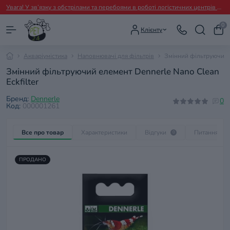
Увага! У зв’язку з обстрілами та перебоями в роботі логістичних центрів перевізників можливі тимчасові затримки з відправленням замовлень.
0
Клієнту
Акваріумістика
Наповнювачі для фільтрів
Змінний фільтруючий е
Змінний фільтруючий елемент Dennerle Nano Clean
Eckfilter
Бренд:
Dennerle
0
Код:
000001261
Все про товар
Характеристики
Відгуки
Питання
0
0
ПРОДАНО