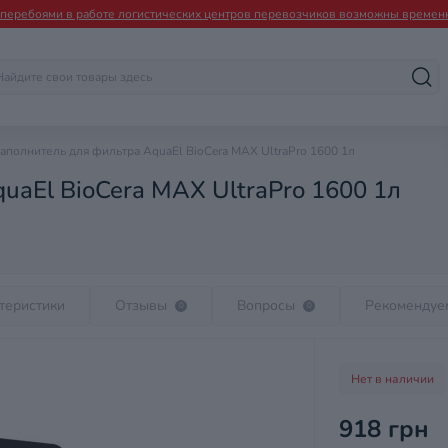
и перебоями в работе логистических центров перевозчиков возможны временн
аполнитель для фильтра AquaEl BioCera MAX UltraPro 1600 1л
uaEl BioCera MAX UltraPro 1600 1л
теристики
Отзывы
Вопросы
Рекомендуе
0
0
Нет в наличии
918 грн