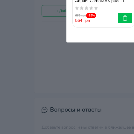
AquaEl CarboMAX plus 1L
+ Добавить отзыв
661 грн
-15%
564 грн
Нет отзывов о данном т
Вопросы и ответы
Добавьте вопрос, и мы ответим в ближайшее в