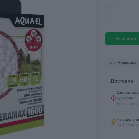
1 л
Уведомить 
Тип:
Керамика
Доставка
Самовывоз и
курьером
Бесплатно о
На отделен
Бесплатно о