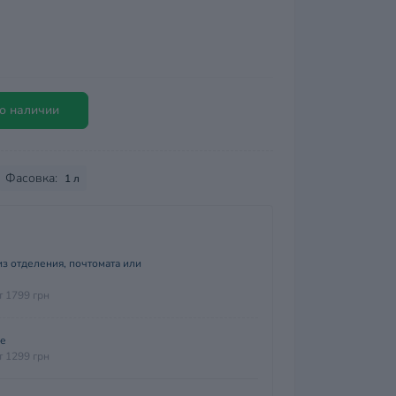
о наличии
Фасовка:
1 л
з отделения, почтомата или
т 1799 грн
ие
т 1299 грн