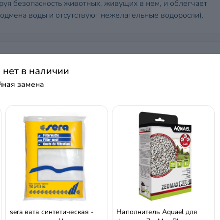
руя безопасность животных, живущих в нем, и облегчает
подмена воды и отсутствуют нежелательные водоросли).
а нет в наличии
ойная замена
Керамика
1 л
sera вата синтетическая -
Наполнитель Aquael для