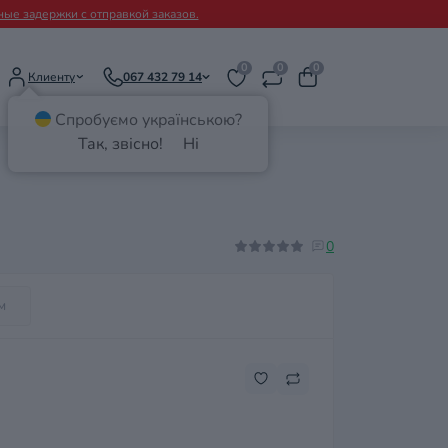
ые задержки с отправкой заказов.
0
0
0
Клиенту
067 432 79 14
Спробуємо українською?
Так, звісно!
Ні
0
м