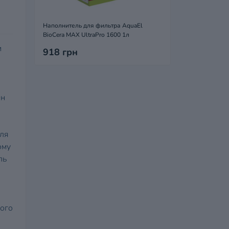
Наполнитель для фильтра AquaEl
BioCera MAX UltraPro 1600 1л
и
918 грн
Он
ля
ому
ль
ного