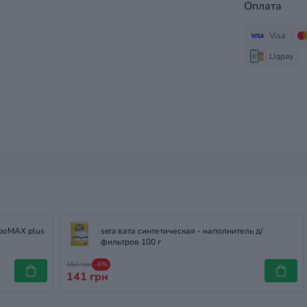
Оплата
Visa
LIqpay
rboMAX plus
sera вата синтетическая - наполнитель д/
фильтров 100 г
150 грн
-6%
141 грн