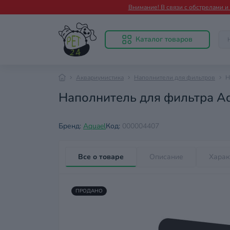
Внимание! В связи с обстрелами 
Каталог товаров
Аквариумистика
Наполнители для фильтров
Н
Наполнитель для фильтра Aq
Бренд:
Aquael
Код:
000004407
Все о товаре
Описание
Харак
ПРОДАНО