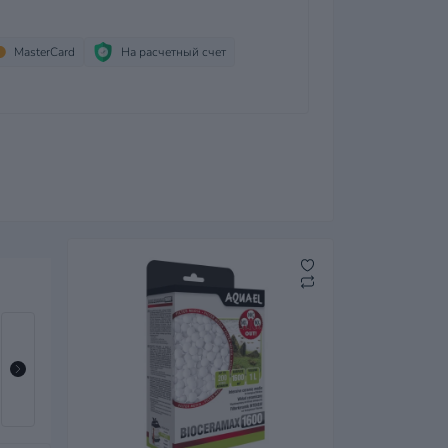
MasterCard
На расчетный счет
Наполнитель Aquael для фильтра ZeoMax Plus,
цеолит, 1 л.
431 грн
-15%
367 грн