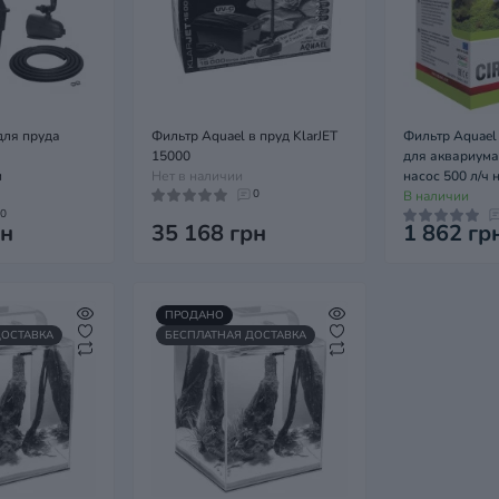
для пруда
Фильтр Aquael в пруд KlarJET
Фильтр Aquael
15000
для аквариума 
м
Нет в наличии
насос 500 л/ч 
0
В наличии
0
рн
35 168 грн
1 862 гр
ПРОДАНО
ДОСТАВКА
БЕСПЛАТНАЯ ДОСТАВКА