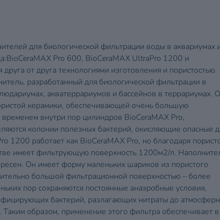
нителей для биологической фильтрации воды в аквариумах 
да:BioCeraMAX Pro 600, BioCeraMAX UltraPro 1200 и
 друга от друга технологиями изготовления и пористостью.
нитель, разработанный для биологической фильтрации в
людариумах, акватеррариумов и бассейнов в террариумах. 
ористой керамики, обеспечивающей очень большую
 временем внутри пор цилиндров BioCeraMAX Pro,
ляются колонии полезных бактерий, окисляющие опасные д
Pro 1200 работает как BioCeraMAX Pro, но благодаря порист
стве имеет фильтрующую поверхность 1200м2/л. Наполните
ересен. Он имеет форму маленьких шариков из пористого
ючительно большой фильтрационной поверхностью – более
еньких пор сохраняются постоянные анаэробные условия,
ифицирующих бактерий, разлагающих нитраты до атмосфер
у. Таким образом, применение этого фильтра обеспечивает в