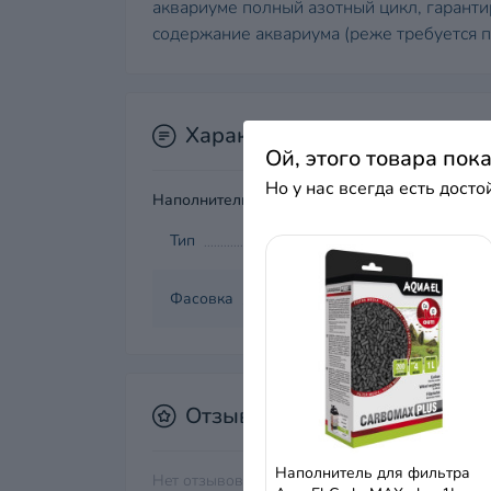
аквариуме полный азотный цикл, гаранти
содержание аквариума (реже требуется 
Характеристики
Ой, этого товара пок
Но у нас всегда есть дост
Наполнители для фильтров
Тип
Фасовка
Отзывы
Наполнитель для фильтра
Нет отзывов об этом товаре.