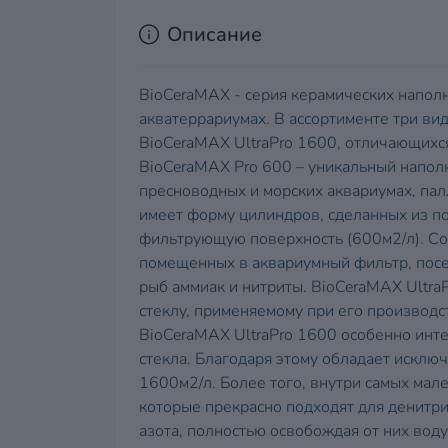
Описание
BioCeraMAX - серия керамических напол
акватеррариумах. В ассортименте три ви
BioCeraMAX UltraPro 1600, отличающихся
BioCeraMAX Pro 600 – уникальный напол
пресноводных и морских аквариумах, пал
имеет форму цилиндров, сделанных из п
фильтрующую поверхность (600м2/л). Со
помещенных в аквариумный фильтр, посе
рыб аммиак и нитриты. BioCeraMAX Ultra
стеклу, применяемому при его производ
BioCeraMAX UltraPro 1600 особенно инт
стекла. Благодаря этому обладает искл
1600м2/л. Более того, внутри самых мал
которые прекрасно подходят для денитр
азота, полностью освобождая от них вод