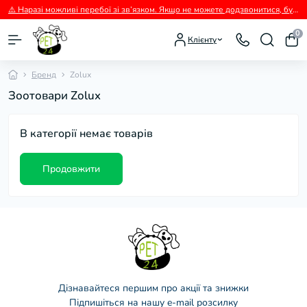
⚠️ Наразі можливі перебої зі зв’язком. Якщо не можете додзвонитися, будь ласка, пишіть нам у Viber.
0
Клієнту
Бренд
Zolux
Зоотовари Zolux
В категорії немає товарів
Продовжити
Дізнавайтеся першим про акції та знижки
Підпишіться на нашу e-mail розсилку