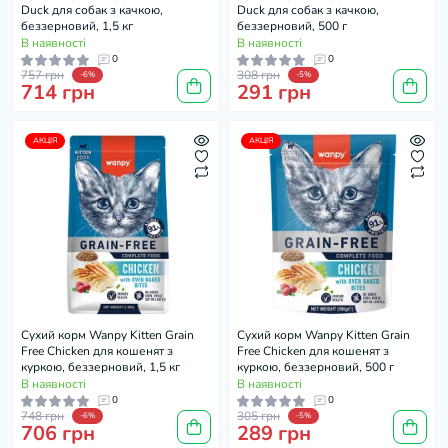
Duck для собак з качкою,
Duck для собак з качкою,
беззерновий, 1,5 кг
беззерновий, 500 г
В наявності
В наявності
0
0
757 грн
308 грн
-6%
-5%
714 грн
291 грн
АКЦІЯ
АКЦІЯ
Cухий корм Wanpy Kitten Grain
Cухий корм Wanpy Kitten Grain
Free Chicken для кошенят з
Free Chicken для кошенят з
куркою, беззерновий, 1,5 кг
куркою, беззерновий, 500 г
В наявності
В наявності
0
0
748 грн
305 грн
-6%
-5%
706 грн
289 грн