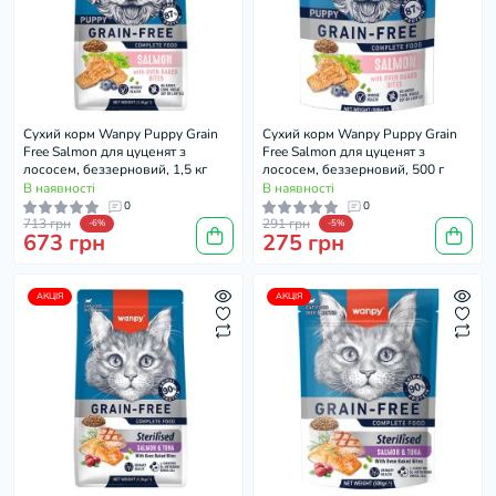
Cухий корм Wanpy Puppy Grain
Cухий корм Wanpy Puppy Grain
Free Salmon для цуценят з
Free Salmon для цуценят з
лососем, беззерновий, 1,5 кг
лососем, беззерновий, 500 г
В наявності
В наявності
0
0
713 грн
291 грн
-6%
-5%
673 грн
275 грн
АКЦІЯ
АКЦІЯ