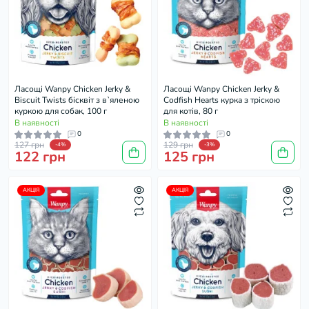
Ласощі Wanpy Chicken Jerky &
Ласощі Wanpy Chicken Jerky &
Biscuit Twists бісквіт з в`яленою
Codfish Hearts курка з тріскою
куркою для собак, 100 г
для котів, 80 г
В наявності
В наявності
0
0
127 грн
129 грн
-4%
-3%
122 грн
125 грн
АКЦІЯ
АКЦІЯ