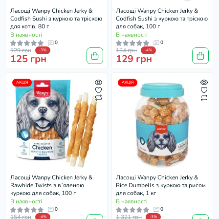
Ласощі Wanpy Chicken Jerky &
Ласощі Wanpy Chicken Jerky &
Codfish Sushi з куркою та тріскою
Codfish Sushi з куркою та тріскою
для котів, 80 г
для собак, 100 г
В наявності
В наявності
0
0
129 грн
134 грн
-3%
-4%
125 грн
129 грн
АКЦІЯ
АКЦІЯ
Ласощі Wanpy Chicken Jerky &
Ласощі Wanpy Chicken Jerky &
Rawhide Twists з в`яленою
Rice Dumbells з куркою та рисом
куркою для собак, 100 г
для собак, 1 кг
В наявності
В наявності
0
0
154 грн
1 321 грн
-4%
-3%