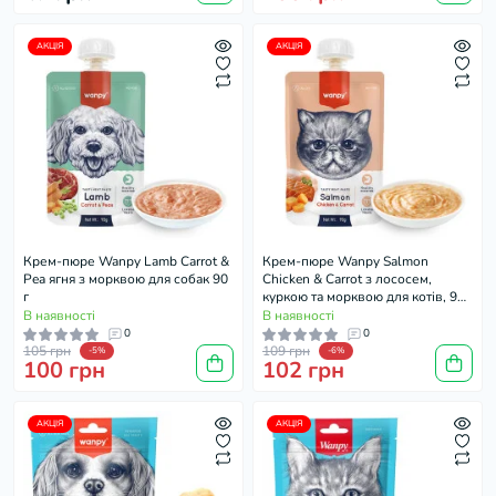
АКЦІЯ
АКЦІЯ
Крем-пюре Wanpy Lamb Carrot &
Крем-пюре Wanpy Salmon
Pea ягня з морквою для собак 90
Chicken & Carrot з лососем,
г
куркою та морквою для котів, 90
г
В наявності
В наявності
0
0
105 грн
109 грн
-5%
-6%
100 грн
102 грн
АКЦІЯ
АКЦІЯ