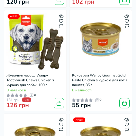
120 грн
102 грн
АКЦІЯ
Жувальні ласощі Wanpy
Консерви Wanpy Gourmet Gold
Toothbrush Chews Chicken з
Paste Chicken з куркою для котів,
куркою для собак, 100 г
паштет, 85 г
В наявності
В наявності
0
131 грн
0
-3%
126 грн
55 грн
АКЦІЯ