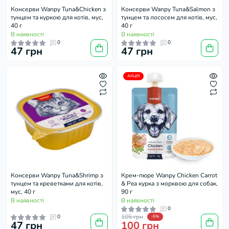
Консерви Wanpy Tuna&Chicken з
Консерви Wanpy Tuna&Salmon з
тунцем та куркою для котів, мус,
тунцем та лососем для котів, мус,
40 г
40 г
В наявності
В наявності
0
0
47 грн
47 грн
АКЦІЯ
Консерви Wanpy Tuna&Shrimp з
Крем-пюре Wanpy Chicken Carrot
тунцем та креветками для котів,
& Pea курка з морквою для собак,
мус, 40 г
90 г
В наявності
В наявності
0
105 грн
0
-5%
47 грн
100 грн