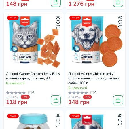
148 грн
1 276 грн
АКЦІЯ
АКЦІЯ
Ласощі Wanpy Chicken Jerky Bites
Ласощі Wanpy Chicken Jerky
в`ялена курка для котів, 80 г
Chips в`ялені чіпси з курки для
собак, 100 г
В наявності
В наявності
0
0
123 грн
154 грн
-4%
-4%
118 грн
148 грн
АКЦІЯ
АКЦІЯ