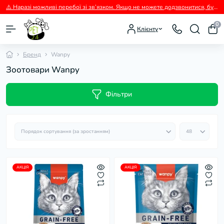
⚠️ Наразі можливі перебої зі зв’язком. Якщо не можете додзвонитися, будь ласка, пишіть нам у Viber.
0
Клієнту
Бренд
Wanpy
Зоотовари Wanpy
Фільтри
АКЦІЯ
АКЦІЯ