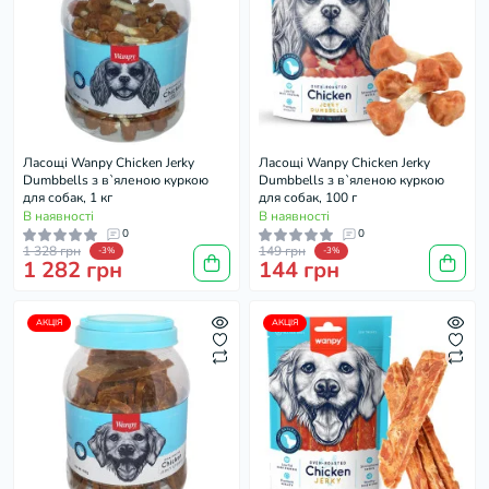
Ласощі Wanpy Chicken Jerky
Ласощі Wanpy Chicken Jerky
Dumbbells з в`яленою куркою
Dumbbells з в`яленою куркою
для собак, 1 кг
для собак, 100 г
В наявності
В наявності
0
0
1 328 грн
149 грн
-3%
-3%
1 282 грн
144 грн
АКЦІЯ
АКЦІЯ