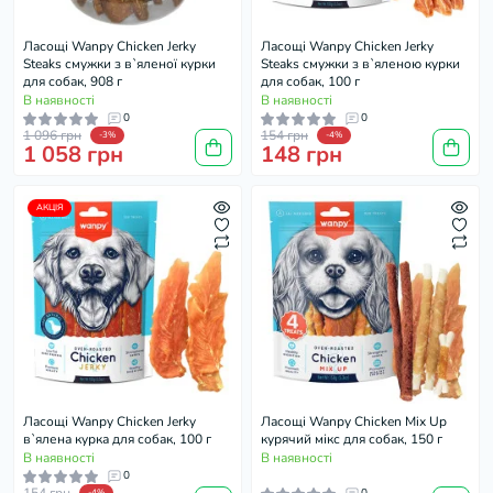
Ласощі Wanpy Chicken Jerky
Ласощі Wanpy Chicken Jerky
Steaks смужки з в`яленої курки
Steaks смужки з в`яленою курки
для собак, 908 г
для собак, 100 г
В наявності
В наявності
0
0
1 096 грн
154 грн
-3%
-4%
1 058 грн
148 грн
АКЦІЯ
Ласощі Wanpy Chicken Jerky
Ласощі Wanpy Chicken Mix Up
в`ялена курка для собак, 100 г
курячий мікс для собак, 150 г
В наявності
В наявності
0
-4%