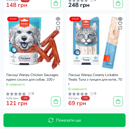
154 грн
0
148 грн
248 грн
АКЦІЯ
АКЦІЯ
Ласощі Wanpy Chicken Sausages
Ласощі Wanpy Creamy Lickable
курячі сосиск для собак, 100 г
Treats Tuna з тунцем для котів, 70
г
В наявності
В наявності
0
0
126 грн
72 грн
-4%
-4%
121 грн
69 грн
Показати ще