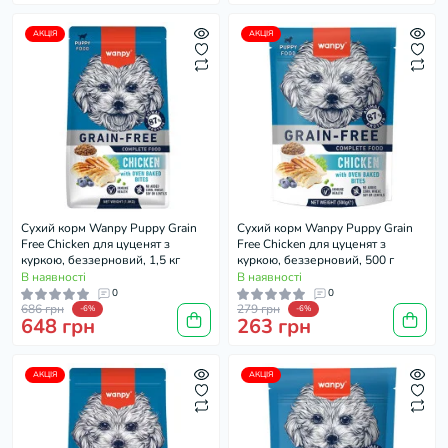
АКЦІЯ
АКЦІЯ
Cухий корм Wanpy Puppy Grain
Cухий корм Wanpy Puppy Grain
Free Chicken для цуценят з
Free Chicken для цуценят з
куркою, беззерновий, 1,5 кг
куркою, беззерновий, 500 г
В наявності
В наявності
0
0
686 грн
279 грн
-6%
-6%
648 грн
263 грн
АКЦІЯ
АКЦІЯ