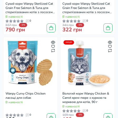
Cухий корм Wanpy Sterilized Cat
Cухий корм Wanpy Sterilized Cat
Grain Free Salmon & Tuna для
Grain Free Salmon & Tuna для
стерилізованих котів з лососем
стерилізованих котів з лососем
та тунцем, 1,5 кг
та тунцем, 500 г
В наявності
В наявності
0
0
837 грн
341 грн
-6%
-6%
790 грн
322 грн
АКЦІЯ
Wanpy Curvy Chips Chicken
Вологий корм Wanpy Chicken &
ласощі для собак
Carrot крем-пюре з куркою та
морквою для котів, 90 г
В наявності
В наявності
0
109 грн
0
-6%