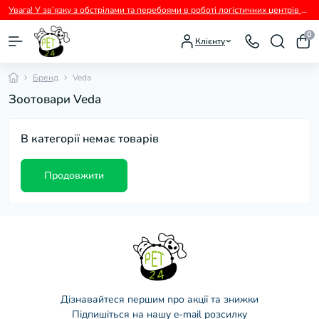
Увага! У зв’язку з обстрілами та перебоями в роботі логістичних центрів перевізників можливі тимчасові затримки з відправленням замовлень.
0
Клієнту
Бренд
Veda
Зоотовари Veda
В категорії немає товарів
Продовжити
Дізнавайтеся першим про акції та знижки
Підпишіться на нашу e-mail розсилку