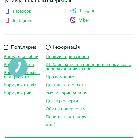
Ми у соціальних мережах
Telegram
Facebook
Viber
Instagram
Популярне
Інформація
Корма для собак
Політика приватності
Корм для котів
Шаблон заяви на повернення помилково
перерахованих коштів
Корма та вітаміни
для гризунів
Про компанію
Корм для птахів
Доставка та оплатa
Корм для риб
Умови користування
Договір оферти
Обмін і повернення
Повернення товару
Акції