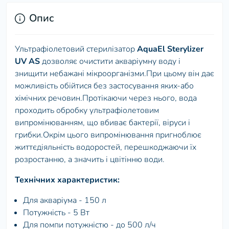
Опис
Ультрафіолетовий стерилізатор
AquaEl Sterylizer
UV AS
дозволяє очистити акваріумну воду і
знищити небажані мікроорганізми.При цьому він дає
можливість обійтися без застосування яких-або
хімічних речовин.Протікаючи через нього, вода
проходить обробку ультрафіолетовим
випромінюванням, що вбиває бактерії, віруси і
грибки.Окрім цього випромінювання пригноблює
життєдіяльність водоростей, перешкоджаючи їх
розростанню, а значить і цвітінню води.
Технічних характеристик:
Для акваріума - 150 л
Потужність - 5 Вт
Для помпи потужністю - до 500 л/ч