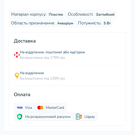
Матеріал корпусу:
Особливості:
Пластик
Заглибний
Область призначення:
Потужність:
Акваріум
5 Вт
Доставка
На відділення, поштомат або кур'єром
Безкоштовно від 1799 грн
На відділення
Безкоштовно від 1299 грн
Оплата
Visa
MasterCard
На розрахунковий рахунок
LIqpay