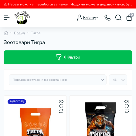
⚠️ Наразі можливі перебої зі зв’язком. Якщо не можете додзвонитися, будь ласка, пишіть нам у Viber.
0
Клієнту
Бренд
Тигра
Зоотовари Тигра
Фільтри
ВІДЕОГЛЯД