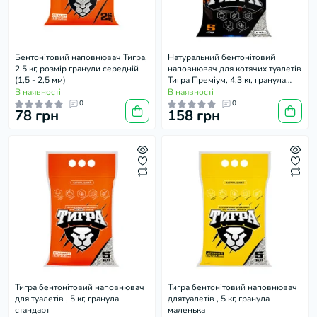
Бентонітовий наповнювач Тигра,
Натуральний бентонітовий
2,5 кг, розмір гранули середній
наповнювач для котячих туалетів
(1,5 - 2,5 мм)
Тигра Преміум, 4,3 кг, гранула
стандарт 1,5-3,5 мм, чорний
В наявності
В наявності
0
0
78 грн
158 грн
Тигра бентонітовий наповнювач
Тигра бентонітовий наповнювач
для туалетів , 5 кг, гранула
длятуалетів , 5 кг, гранула
стандарт
маленька