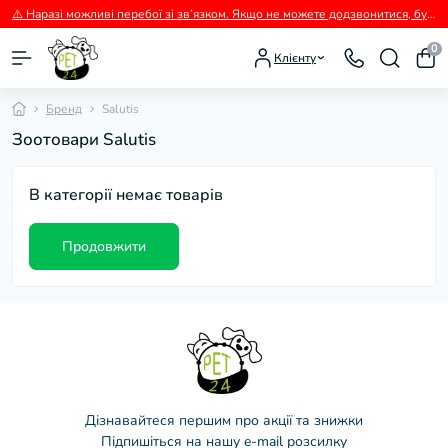
⚠️ Наразі можливі перебої зі зв’язком. Якщо не можете додзвонитися, будь ласка, пишіть нам у Viber.
0
Клієнту
Бренд
Salutis
Зоотовари Salutis
В категорії немає товарів
Продовжити
Дізнавайтеся першим про акції та знижки
Підпишіться на нашу e-mail розсилку