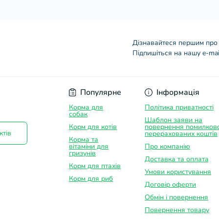
Дізнавайтеся першим про 
Підпишіться на нашу e-mai
Договір оферти
Популярне
Інформація
Корма для
Політика приватності
собак
Шаблон заяви на
Корм для котів
повернення помилков
ктів
перерахованих коштів
Корма та
вітаміни для
Про компанію
гризунів
Доставка та оплатa
Корм для птахів
Умови користування
Корм для риб
Договір оферти
Обмін і повернення
Повернення товару