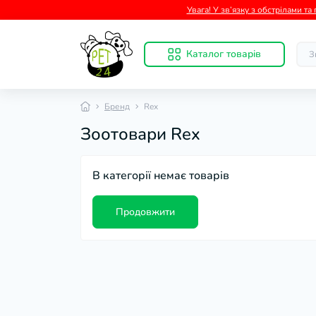
Увага! У зв’язку з обстрілами т
Каталог товарів
Бренд
Rex
Зоотовари Rex
В категорії немає товарів
Продовжити