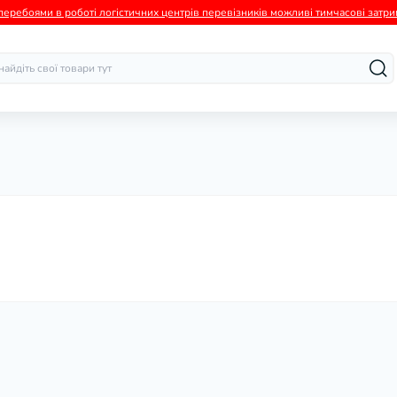
а перебоями в роботі логістичних центрів перевізників можливі тимчасові зат