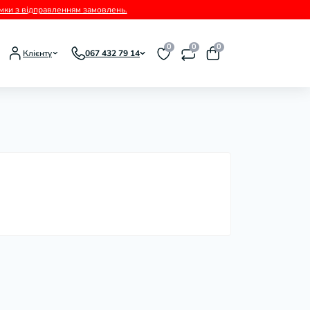
римки з відправленням замовлень.
0
0
0
Клієнту
067 432 79 14