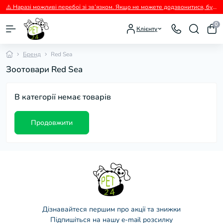
⚠️ Наразі можливі перебої зі зв’язком. Якщо не можете додзвонитися, будь ласка, пишіть нам у Viber.
0
Клієнту
Бренд
Red Sea
Зоотовари Red Sea
В категорії немає товарів
Продовжити
Дізнавайтеся першим про акції та знижки
Підпишіться на нашу e-mail розсилку