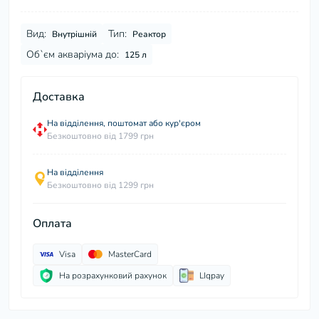
Вид:
Тип:
Внутрішній
Реактор
Об`єм акваріума до:
125 л
Доставка
На відділення, поштомат або кур'єром
Безкоштовно від 1799 грн
На відділення
Безкоштовно від 1299 грн
Оплата
Visa
MasterCard
На розрахунковий рахунок
LIqpay