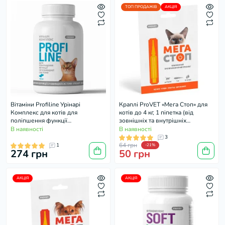
ТОП ПРОДАЖІВ
АКЦІЯ
Вітаміни Profiline Урінарі
Краплі ProVET «Мега Стоп» для
Комплекс для котів для
котів до 4 кг, 1 піпетка (від
поліпшення функції
зовнішніх та внутрішніх
сечовивідної системи, 180 таб.
паразитів)
В наявності
В наявності
3
64 грн
1
-21%
274 грн
50 грн
АКЦІЯ
АКЦІЯ