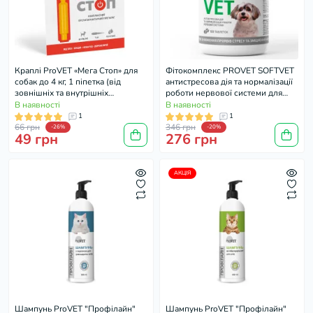
Краплі ProVET «Мега Стоп» для
Фітокомплекс PROVET SOFTVET
собак до 4 кг, 1 піпетка (від
антистресова дія та нормалізації
зовнішніх та внутрішніх
роботи нервової системи для
паразитів)
собак 100 таб
В наявності
В наявності
1
1
66 грн
346 грн
-26%
-20%
49 грн
276 грн
АКЦІЯ
Шампунь ProVET "Профілайн"
Шампунь ProVET "Профілайн"