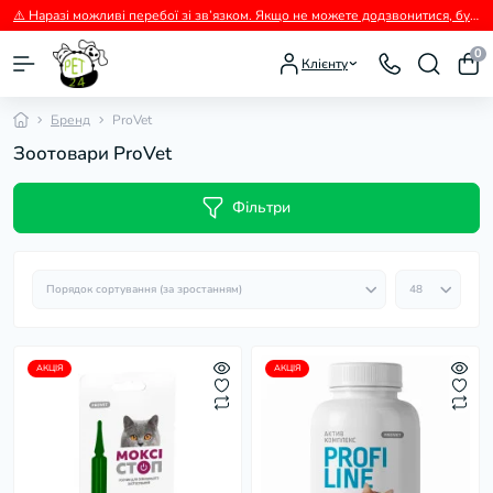
⚠️ Наразі можливі перебої зі зв’язком. Якщо не можете додзвонитися, будь ласка, пишіть нам у Viber.
0
Клієнту
Бренд
ProVet
Зоотовари ProVet
Фільтри
АКЦІЯ
АКЦІЯ