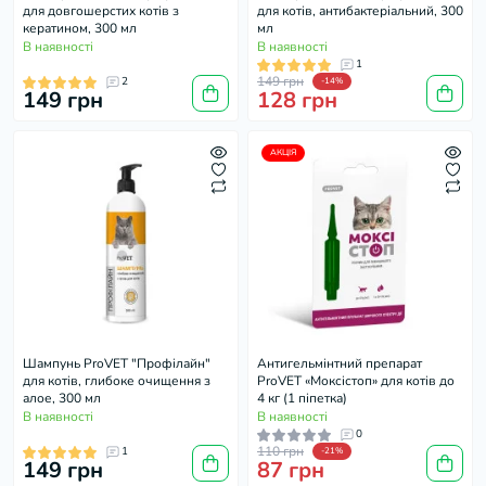
для довгошерстих котів з
для котів, антибактеріальний, 300
кератином, 300 мл
мл
В наявності
В наявності
1
149 грн
2
-14%
149 грн
128 грн
АКЦІЯ
Шампунь ProVET "Профілайн"
Антигельмінтний препарат
для котів, глибоке очищення з
ProVET «Моксістоп» для котів до
алое, 300 мл
4 кг (1 піпетка)
В наявності
В наявності
0
110 грн
1
-21%
149 грн
87 грн