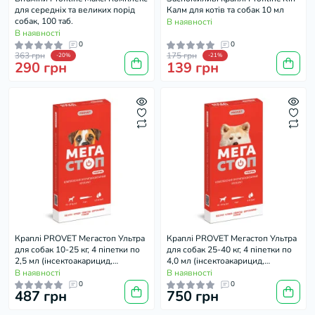
для середніх та великих порід
Калм для котів та собак 10 мл
собак, 100 таб.
В наявності
В наявності
0
0
363 грн
175 грн
-20%
-21%
290 грн
139 грн
Краплі PROVET Мегастоп Ультра
Краплі PROVET Мегастоп Ультра
для собак 10-25 кг, 4 піпетки по
для собак 25-40 кг, 4 піпетки по
2,5 мл (інсектоакарицид,
4,0 мл (інсектоакарицид,
антигельмінтик)
антигельмінтик)
В наявності
В наявності
0
0
487 грн
750 грн