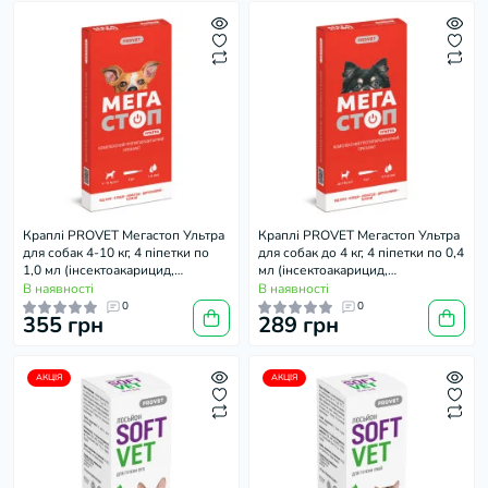
Краплі PROVET Мегастоп Ультра
Краплі PROVET Мегастоп Ультра
для собак 4-10 кг, 4 піпетки по
для собак до 4 кг, 4 піпетки по 0,4
1,0 мл (інсектоакарицид,
мл (інсектоакарицид,
антигельмінтик)
антигельмінтик)
В наявності
В наявності
0
0
355 грн
289 грн
АКЦІЯ
АКЦІЯ