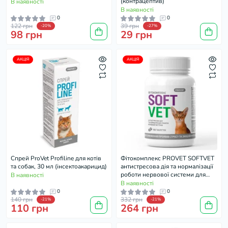
(контрацептив)
В наявності
В наявності
0
0
122 грн
39 грн
-20%
-27%
98 грн
29 грн
АКЦІЯ
АКЦІЯ
Спрей ProVet Profiline для котів
Фітокомплекс PROVET SOFTVET
та собак, 30 мл (інсектоакарицид)
антистресова дія та нормалізації
роботи нервової системи для
В наявності
котів 100 таб
В наявності
0
0
140 грн
332 грн
-21%
-21%
110 грн
264 грн