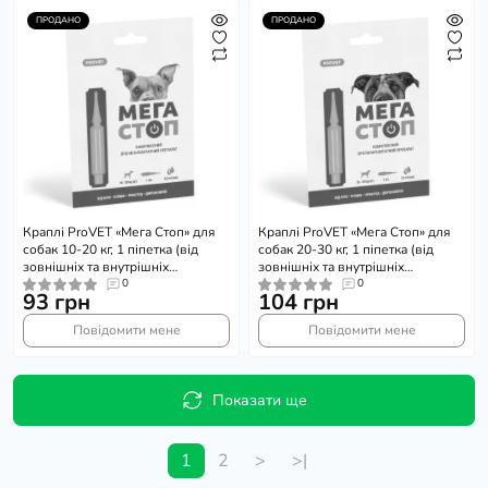
ПРОДАНО
ПРОДАНО
Краплі ProVET «Мега Стоп» для
Краплі ProVET «Мега Стоп» для
собак 10-20 кг, 1 піпетка (від
собак 20-30 кг, 1 піпетка (від
зовнішніх та внутрішніх
зовнішніх та внутрішніх
паразитів)
0
паразитів)бак (від зовнішніх та
0
93 грн
104 грн
внутрішніх паразитів)
Повідомити мене
Повідомити мене
Показати ще
1
2
>
>|