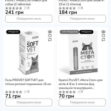
ProVET «Моксістоп Максі» для
ProVET «Моксістоп» для собак 4-
собак (2 таблетки)
10 кг (1 піпетка)
0
0
241 грн
184 грн
Повідомити мене
Повідомити мене
ПРОДАНО
ТОП ПРОДАЖІВ
ПРОДАНО
Гель PROVET SOFTVET для
Краплі ProVET «Мега Стоп» для
гігієни ротової порожнини 15 мл
котів 4-8 кг, 1 піпетка (від
зовнішніх та внутрішніх
0
паразитів)
0
71 грн
70 грн
Повідомити мене
Повідомити мене