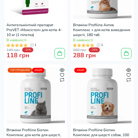
Антигельмінтний препарат
Вітаміни Profiline Актив
ProVET «Моксістоп» для котів 4-
Комплекс + для котів виведення
10 кг (1 піпетка)
шерсті, 180 таб.
В наявності
В наявності
1
1
149 грн
360 грн
-21%
-20%
118 грн
288 грн
ТОП ПРОДАЖІВ
АКЦІЯ
АКЦІЯ
Вітаміни Profiline Біотин
Вітаміни Profiline Біотин
Комплекс для котів для шерсті,
Комплекс для шерсті собак, 100