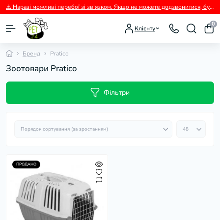
⚠️ Наразі можливі перебої зі зв’язком. Якщо не можете додзвонитися, будь ласка, пишіть нам у Viber.
0
Клієнту
Бренд
Pratico
Зоотовари Pratico
Фільтри
ПРОДАНО