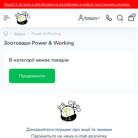
Увага! У зв’язку з обстрілами та перебоями в роботі логістичних центрів перевізників можливі тимчасові затримки з відправленням замовлень.
0
Клієнту
Бренд
Power & Working
Зоотовари Power & Working
В категорії немає товарів
Продовжити
Дізнавайтеся першим про акції та знижки
Підпишіться на нашу e-mail розсилку