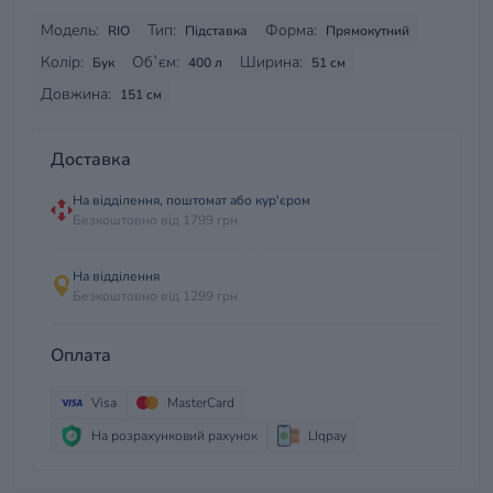
Модель:
Тип:
Форма:
RIO
Підставка
Прямокутний
Колір:
Об`єм:
Ширина:
Бук
400 л
51 см
Довжина:
151 см
Доставка
На відділення, поштомат або кур'єром
Безкоштовно від 1799 грн
На відділення
Безкоштовно від 1299 грн
Оплата
Visa
MasterCard
На розрахунковий рахунок
LIqpay