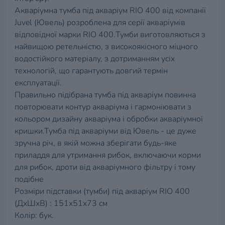
Акваріумна тумба під акваріум RIO 400 від компанії
Juvel (Ювель) розроблена для серії акваріумів
відповідної марки RIO 400.Тумби виготовляються з
найвищою ретельністю, з високоякісного міцного
водостійкого матеріалу, з дотриманням усіх
технологій, що гарантують довгий термін
експлуатації.
Правильно підібрана тумба під акваріум повинна
повторювати контур акваріума і гармоніювати з
кольором дизайну акваріума і обробки акваріумної
кришки.Тумба під акваріуми від Ювель - це дуже
зручна річ, в якій можна зберігати будь-яке
приладдя для утримання рибок, включаючи корми
для рибок, дроти від акваріумного фільтру і тому
подібне
Розміри підставки (тумби) під акваріум RIO 400
(ДхШхВ) : 151x51x73 см
Колір: бук.