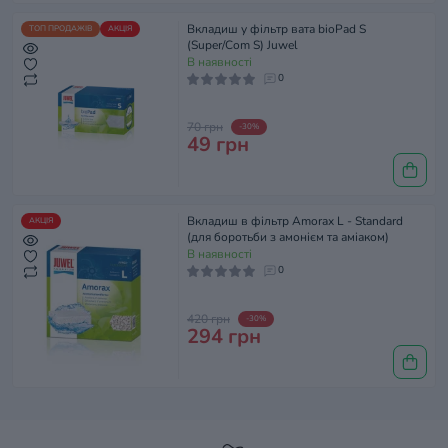
Вкладиш у фільтр вата bioPad S
ТОП ПРОДАЖІВ
АКЦІЯ
(Super/Com S) Juwel
В наявності
0
70 грн
-30%
49 грн
Вкладиш в фільтр Amorax L - Standard
АКЦІЯ
(для боротьби з амонієм та аміаком)
В наявності
0
420 грн
-30%
294 грн