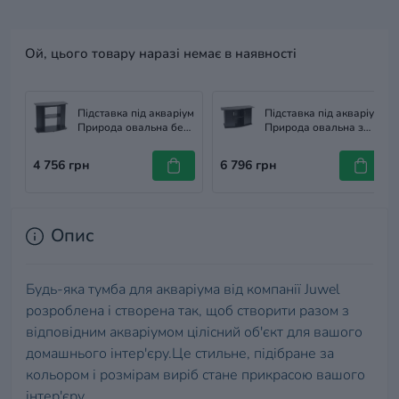
Ой, цього товару наразі немає в наявності
Підставка під акваріум
Підставка під акваріум
Природа овальна без
Природа овальна з
дверей, чорна,
дверима, чорна,
80х35х70 см
100х40х70 см
4 756 грн
6 796 грн
Опис
Будь-яка тумба для акваріума від компанії Juwel
розроблена і створена так, щоб створити разом з
відповідним акваріумом цілісний об'єкт для вашого
домашнього інтер'єру.Це стильне, підібране за
кольором і розмірам виріб стане прикрасою вашого
інтер'єру.