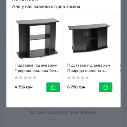
Але у нас завжди є гідна заміна
Питання та відповіді
Підставка під акваріум
Підставка під акваріум
Під
Додайте питання, і ми відповімо найближчим часом.
Природа овальна без
Природа овальна з
При
дверей, чорна,
дверима, чорна,
две
+ Додати питання
80х35х70 см
100х40х70 см
60х
4 756 грн
6 796 грн
3 5
Немає питань про даний товар, станьте
першим і задайте своє питання.