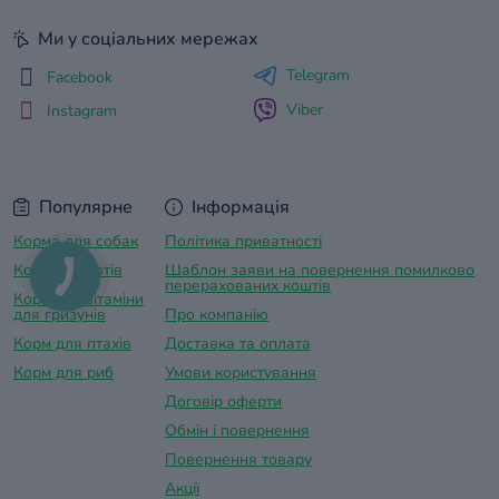
Ми у соціальних мережах
Telegram
Facebook
Viber
Instagram
Популярне
Інформація
Корма для собак
Політика приватності
Корм для котів
Шаблон заяви на повернення помилково
перерахованих коштів
Корма та вітаміни
для гризунів
Про компанію
Корм для птахів
Доставка та оплатa
Корм для риб
Умови користування
Договір оферти
Обмін і повернення
Повернення товару
Акції