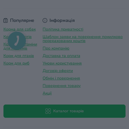
Популярне
Інформація
Корма для собак
Політика приватності
Корм для котів
Шаблон заяви на повернення помилково
перерахованих коштів
Корма та вітаміни
для гризунів
Про компанію
Корм для птахів
Доставка та оплатa
Корм для риб
Умови користування
Договір оферти
Обмін і повернення
Повернення товару
Акції
Каталог товарів