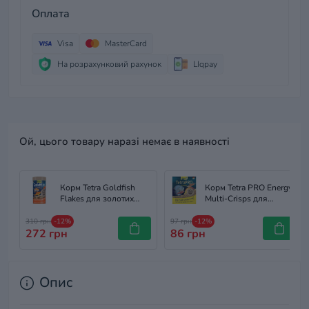
Оплата
Visa
MasterCard
На розрахунковий рахунок
LIqpay
Ой, цього товару наразі немає в наявності
Корм Tetra Goldfish
Корм Tetra PRO Energy
Flakes для золотих
Multi-Crisps для
рибок пластівці 250 мл
акваріумних риб, 12 г
(чіпси)
310 грн
-12%
97 грн
-12%
272 грн
86 грн
Опис