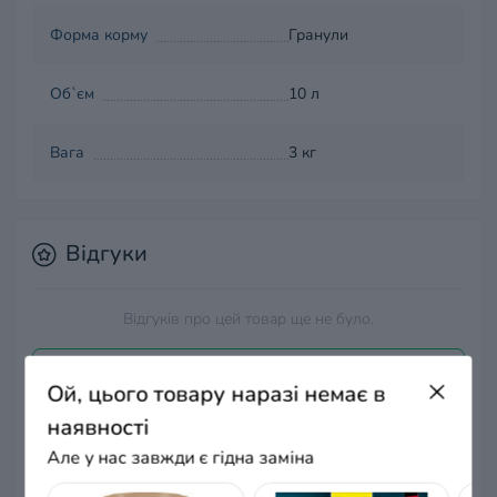
Форма корму
Гранули
Об`єм
10 л
Вага
3 кг
Відгуки
Відгуків про цей товар ще не було.
+ Додати відгук
Ой, цього товару наразі немає в
наявності
Але у нас завжди є гідна заміна
Немає відгуків про цей товар, станьте
першим, залиште свій відгук.