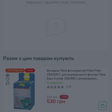
першим і задайте своє питання.
Разом з цим товаром купують
Вкладиш Tetra фільтруючий Filter Pack
ТОП ПРОДАЖІВ
АКЦІЯ
250/300 C для внутрішнього фільтра Tetra
Easy Crystal 250/300 з активованим
вугіллям, 3 шт
В наявності
0
626 грн
-15%
530 грн