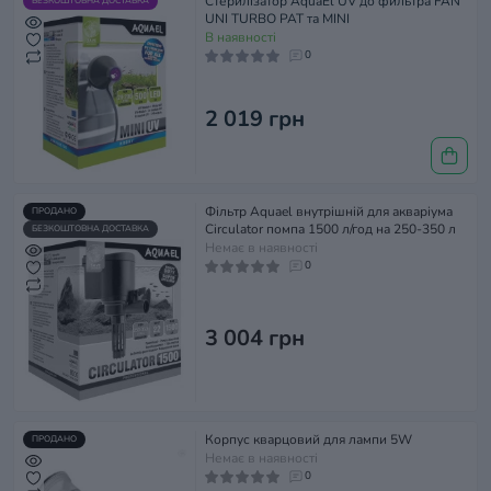
Стерилізатор AquaEl UV до фильтра FAN
БЕЗКОШТОВНА ДОСТАВКА
UNI TURBO PAT та MINI
В наявності
0
2 019 грн
Фільтр Aquael внутрішній для акваріума
ПРОДАНО
Circulator помпа 1500 л/год на 250-350 л
БЕЗКОШТОВНА ДОСТАВКА
Немає в наявності
0
3 004 грн
Корпус кварцовий для лампи 5W
ПРОДАНО
Немає в наявності
0