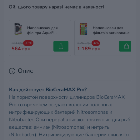
Ой, цього товару наразі немає в наявності
Наповнювач для
Наповнювач для
фільтра AquaEl
фільтрів активоване
CarboMAX plus 1L
вугілля Sera super
carbon
661 грн
-15%
1 263 грн
-6%
564 грн
1 189 грн
Опис
Как действует BioCeraMAX Pro?
На пористой поверхности цилиндров BioCeraMAX
Pro со временем оседают колонии полезных
нитрифицирующих бактерий Nitrosomonas и
Nitrobacter. Они перерабатывают токсичные для рыб
вещества: аммиак (Nitrosomonas) и нитриты
(Nitrobacter). Нитрифицирующие бактерии окисляют