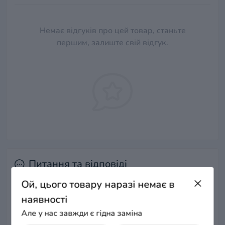
Немає відгуків про цей товар, станьте
першим, залиште свій відгук.
Питання та відповіді
Ой, цього товару наразі немає в
Додайте питання, і ми відповімо найближчим часом.
наявності
Але у нас завжди є гідна заміна
+ Додати питання