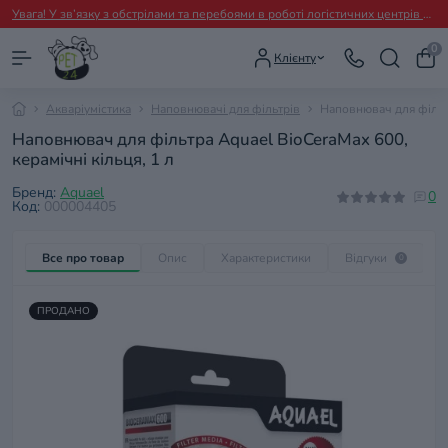
Увага! У зв’язку з обстрілами та перебоями в роботі логістичних центрів перевізників можливі тимчасові затримки з відправленням замовлень.
0
Клієнту
Акваріумістика
Наповнювачі для фільтрів
Наповнювач для фільтр
Наповнювач для фільтра Aquael BioCeraMax 600,
керамічні кільця, 1 л
Бренд:
Aquael
0
Код:
000004405
Все про товар
Опис
Характеристики
Відгуки
П
0
ПРОДАНО