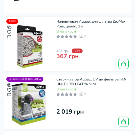
Наповнювач Aquael для фільтра ZeoMax
АКЦІЯ
Plus, цеоліт, 1 л
В наявності
0
431 грн
-15%
367 грн
Стерилізатор AquaEl UV до фильтра FAN
БЕЗКОШТОВНА ДОСТАВКА
UNI TURBO PAT та MINI
В наявності
0
2 019 грн