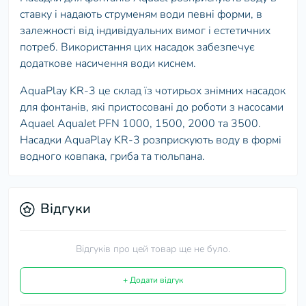
ставку і надають струменям води певні форми, в
залежності від індивідуальних вимог і естетичних
потреб. Використання цих насадок забезпечує
додаткове насичення води киснем.
AquaPlay KR-3 це склад їз чотирьох знімних насадок
для фонтанів, які пристосовані до роботи з насосами
Aquael AquaJet PFN 1000, 1500, 2000 та 3500.
Насадки AquaPlay KR-3 розприскують воду в формі
водного ковпака, гриба та тюльпана.
Відгуки
Відгуків про цей товар ще не було.
+ Додати відгук