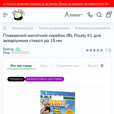
⚠️ Наразі можливі перебої зі зв’язком. Якщо не можете додзвонитися, будь ласка, пишіть нам у Viber.
0
Клієнту
Акваріумістика
Догляд за акваріумом
Очищення скла акваріума
Плаваючий магнітний скребок JBL Floaty II L для
акваріумних стекол до 15 мм
Бренд:
JBL
0
Код:
000002563
Все про товар
Опис
Характеристики
Відгуки
П
0
ПРОДАНО
БЕЗКОШТОВНА ДОСТАВКА