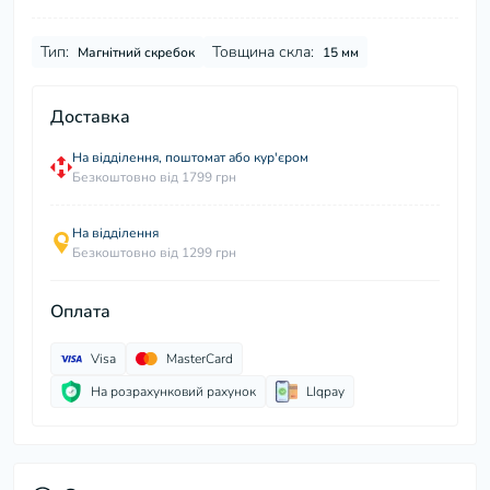
Тип:
Товщина скла:
Магнітний скребок
15 мм
Доставка
На відділення, поштомат або кур'єром
Безкоштовно від 1799 грн
На відділення
Безкоштовно від 1299 грн
Оплата
Visa
MasterCard
На розрахунковий рахунок
LIqpay