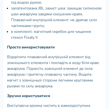
під водою рукою;
запатентована JBL захист шва: захищає силіконові
шви акваріума завдяки скошеним краях.
Плаваючий внутрішній елемент: не дряпає скло
частинками грунту;
в комплекті: магнітний скребок для чищення
стекол Floaty II.
Просто використовувати
Відкріпити плаваючий внутрішній елемент від
зовнішнього елемента і покладіть в воду біля краю
акваріума. Піднесіть зовнішній елемент до скла
акваріума і притягну плаваючу частину. Водите
магніт з зовнішньої сторони легкими круговими
рухами по склу акваріума.
Зручно користуватися
Виступаюча кромка чистить в важкодоступних