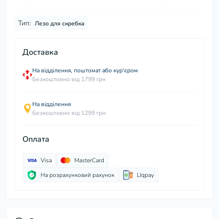
Тип:
Лезо для скребка
Доставка
На відділення, поштомат або кур'єром
Безкоштовно від 1799 грн
На відділення
Безкоштовно від 1299 грн
Оплата
Visa
MasterCard
На розрахунковий рахунок
LIqpay