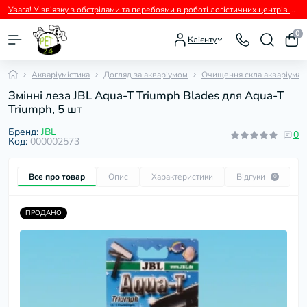
Увага! У зв’язку з обстрілами та перебоями в роботі логістичних центрів перевізників можливі тимчасові затримки з відправленням замовлень.
0
Клієнту
Акваріумістика
Догляд за акваріумом
Очищення скла акваріума
Змінні леза JBL Aqua-T Triumph Blades для Aqua-T
Triumph, 5 шт
Бренд:
JBL
0
Код:
000002573
Все про товар
Опис
Характеристики
Відгуки
П
0
ПРОДАНО