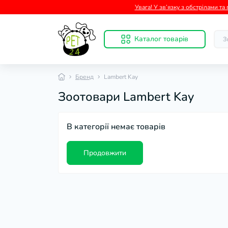
Увага! У зв’язку з обстрілами т
Каталог товарів
Бренд
Lambert Kay
Зоотовари Lambert Kay
В категорії немає товарів
Продовжити