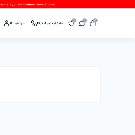
римки з відправленням замовлень.
0
0
0
Клієнту
067 432 79 14