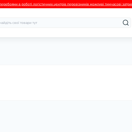
а перебоями в роботі логістичних центрів перевізників можливі тимчасові зат