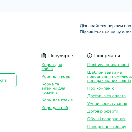
Дізнавайтеся першим про 
Підпишіться на нашу e-mai
Договір оферти
Популярне
Інформація
Корма для
Політика приватності
собак
Шаблон заяви на
Корм для котів
повернення помилков
ктів
перерахованих коштів
Корма та
вітаміни для
Про компанію
гризунів
Доставка та оплатa
Корм для птахів
Умови користування
Корм для риб
Договір оферти
Обмін і повернення
Повернення товару