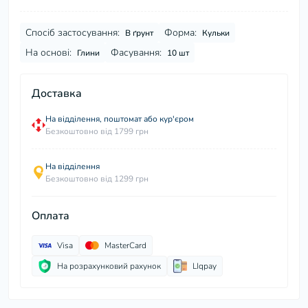
Спосіб застосування:
Форма:
В ґрунт
Кульки
На основі:
Фасування:
Глини
10 шт
Доставка
На відділення, поштомат або кур'єром
Безкоштовно від 1799 грн
На відділення
Безкоштовно від 1299 грн
Оплата
Visa
MasterCard
На розрахунковий рахунок
LIqpay