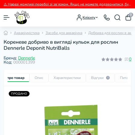
⚠️ Наразі можливі перебої зі зв’язком. Якщо не можете додзвонитися, будь ласка, пишіть нам у Viber.
0
Клієнту
Акваріумістика
Засоби для акваріума
Добрива для рослин в аква
Кореневе добриво в вигляді кульок для рослин
Dennerle Deponit NutriBalls
Бренд:
Dennerle
0
Код:
000001399
Все про товар
Опис
Характеристики
Відгуки
Питання
0
ПРОДАНО