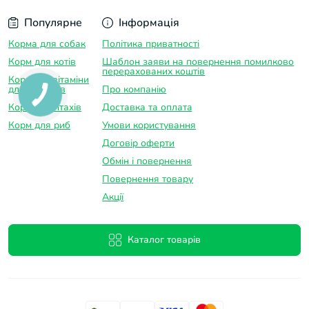
Популярне
Інформація
Корма для собак
Політика приватності
Корм для котів
Шаблон заяви на повернення помилково
перерахованих коштів
Корма та вітаміни
для гризунів
Про компанію
Корм для птахів
Доставка та оплатa
Корм для риб
Умови користування
Договір оферти
Обмін і повернення
Повернення товару
Акції
Каталог товарів