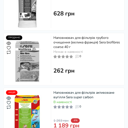
628 грн
Наповнювач для фільтрів грубого
ПРОДАНО
очищення (велика фракція) Sera biofibres
coarse 40 г
Немає в наявності
0
262 грн
Наповнювач для фільтрів активоване
АКЦІЯ
вугілля Sera super carbon
В наявності
0
1 263 грн
-6%
1 189 грн