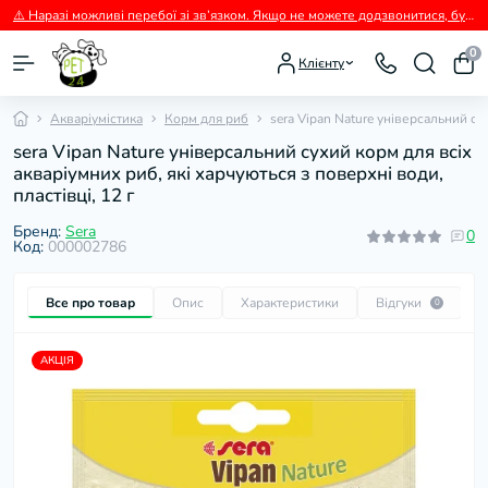
⚠️ Наразі можливі перебої зі зв’язком. Якщо не можете додзвонитися, будь ласка, пишіть нам у Viber.
0
Клієнту
Акваріумістика
Корм для риб
sera Vipan Nature універсальний сух
sera Vipan Nature універсальний сухий корм для всіх
акваріумних риб, які харчуються з поверхні води,
пластівці, 12 г
Бренд:
Sera
0
Код:
000002786
Все про товар
Опис
Характеристики
Відгуки
П
0
АКЦІЯ