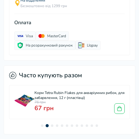
На відділення
Безкоштовно від 1299 грн
Оплата
Visa
MasterCard
На розрахунковий рахунок
LIqpay
Часто купують разом
Корм Tetra Rubin Flakes для акваріумних рибок, для
забарвлення, 12 г (пластівці)
76 грн
67 грн