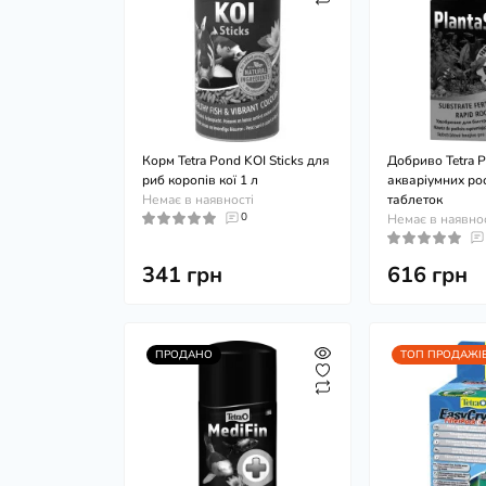
Корм Tetra Pond KOI Sticks для
Добриво Tetra P
риб коропів кої 1 л
акваріумних ро
Немає в наявності
таблеток
0
Немає в наявно
341 грн
616 грн
ПРОДАНО
ТОП ПРОДАЖІ