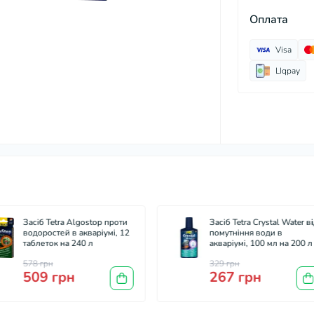
Оплата
Visa
LIqpay
Засіб Tetra Algostop проти
Засіб Tetra Crystal Water в
водоростей в акваріумі, 12
помутніння води в
таблеток на 240 л
акваріумі, 100 мл на 200 л
578 грн
329 грн
509 грн
267 грн