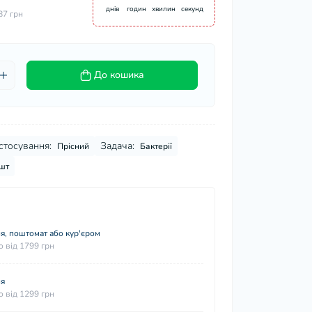
днів
годин
хвилин
секунд
87 грн
До кошика
стосування:
Задача:
Прісний
Бактерії
шт
я, поштомат або кур'єром
 від 1799 грн
ня
 від 1299 грн