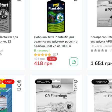
lantaStar для
Добриво Tetra PlantaMin для
Компресор Tet
слин, 12
зелених акваріумних рослин з
акваріума APS
залізом, 250 мл на 1000 л
Немає в наявно
сті
В наявності
0
1
476 грн
-12%
418 грн
1 651 гр
В
АКЦІЯ
ПРОДАНО
ПРОДАНО