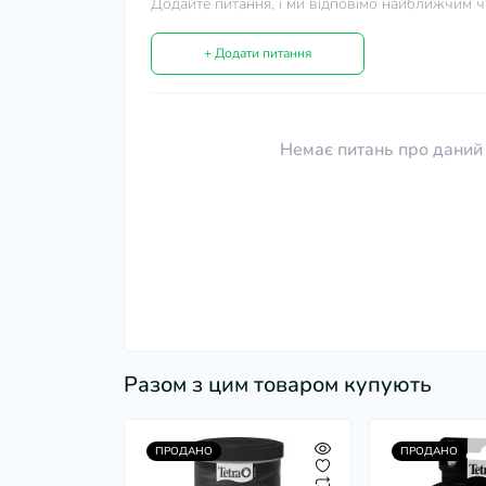
Додайте питання, і ми відповімо найближчим ч
+ Додати питання
Немає питань про даний 
Разом з цим товаром купують
ПРОДАНО
ПРОДАНО