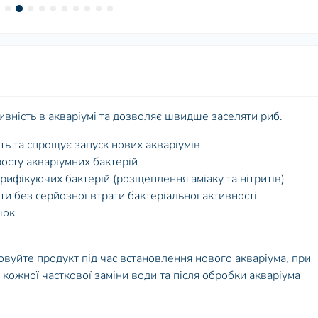
ивність в акваріумі та дозволяє швидше заселяти риб.
ть та спрощує запуск нових акваріумів
сту акваріумних бактерій
рифікуючих бактерій (розщеплення аміаку та нітритів)
и без серйозної втрати бактеріальної активності
шок
вуйте продукт під час встановлення нового акваріума, при
я кожної часткової заміни води та після обробки акваріума