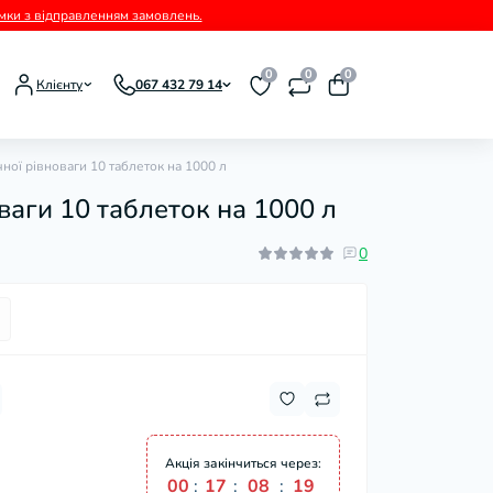
римки з відправленням замовлень.
0
0
0
Клієнту
067 432 79 14
ічної рівноваги 10 таблеток на 1000 л
оваги 10 таблеток на 1000 л
0
Акція закінчиться через:
00
:
17
:
08
:
18