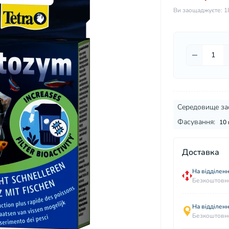
Ви заощаджуєте:
1
Середовище за
Фасування:
10 
Доставка
На відділенн
Безкоштовно
На відділен
Безкоштовно