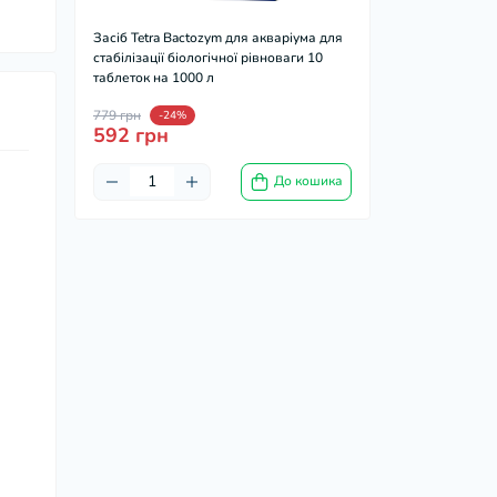
Засіб Tetra Bactozym для акваріума для
стабілізації біологічної рівноваги 10
таблеток на 1000 л
779 грн
-24%
592 грн
До кошика