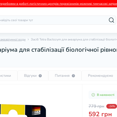
а перебоями в роботі логістичних центрів перевізників можливі тимчасові зат
 акваріумної води
Засіб Tetra Bactozym для акваріума для стабілізації біолог
ріума для стабілізації біологічної рівн
истики
Відгуки
Питання
Рекомендуємо
0
0
В наявності
779 грн
-24%
592 грн