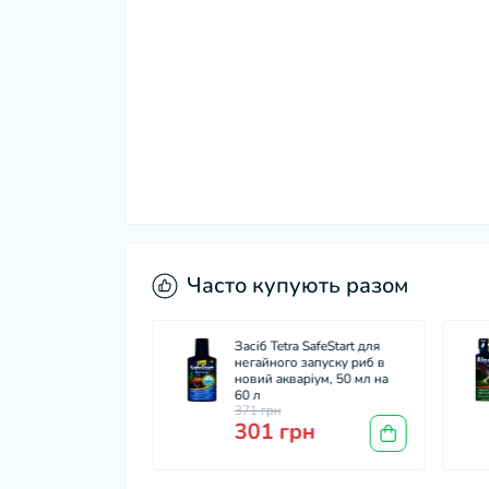
Часто купують разом
ra Aqua Safe для
Засіб Tetra SafeStart для
ки води в
негайного запуску риб в
, 500 мл на 1000 л
новий акваріум, 50 мл на
60 л
371 грн
грн
301 грн