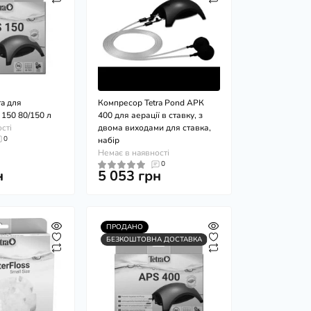
ra для
Компресор Tetra Pond APК
 150 80/150 л
400 для аерації в ставку, з
сті
двома виходами для ставка,
0
набір
Немає в наявності
0
н
5 053 грн
ПРОДАНО
БЕЗКОШТОВНА ДОСТАВКА