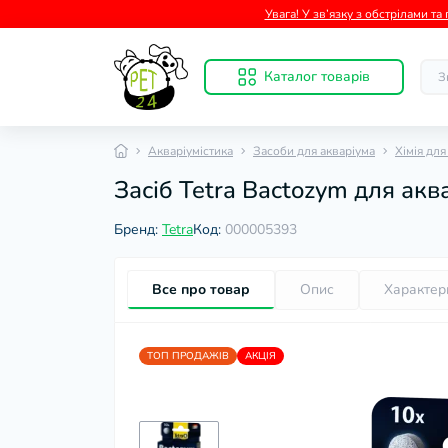
Увага! У зв’язку з обстрілами т
Каталог товарів
Акваріумістика
Засоби для акваріума
Хімія для
Засіб Tetra Bactozym для аква
Бренд:
Tetra
Код:
000005393
Все про товар
Опис
Характер
ТОП ПРОДАЖІВ
АКЦІЯ