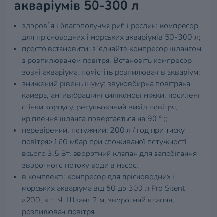
акваріумів 50-300 л
здоров`я і благополуччя риб і рослин: компресор
для прісноводних і морських акваріумів 50-300 л;
просто встановити: з`єднайте компресор шлангом
з розпилювачем повітря. Встановіть компресор
зовні акваріума, помістіть розпилювач в акваріум;
знижений рівень шуму: звуковбирна повітряна
камера, антивібраційні силіконові ніжки, посилені
стінки корпусу, регульований вихід повітря,
кріплення шланга повертається на 90 ° ;;
перевірений, потужний: 200 л / год при тиску
повітря>160 мбар при споживаної потужності
всього 3,5 Вт, зворотний клапан для запобігання
зворотного потоку води в насос;
в комплекті: компресор для прісноводних і
морських акваріума від 50 до 300 л Pro Silent
a200, в т. Ч. Шланг 2 м, зворотний клапан,
розпилювач повітря.