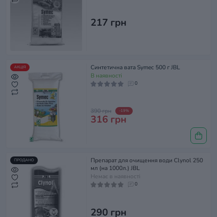
217 грн
Синтетична вата Symec 500 г JBL
АКЦІЯ
В наявності
0
390 грн
-19%
316 грн
Препарат для очищення води Clynol 250
ПРОДАНО
мл (на 1000л.) JBL
Немає в наявності
0
290 грн