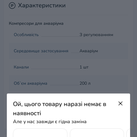
Характеристики
Компресори для акваріума
Особливість
З регулюванням
Середовище застосування
Акваріум
Канали
1 шт
Об`єм акваріума
200 л
Потужність
3,5 Вт
Ой, цього товару наразі немає в
наявності
МАХ Продуктивність л/годину
200 л/час
Але у нас завжди є гідна заміна