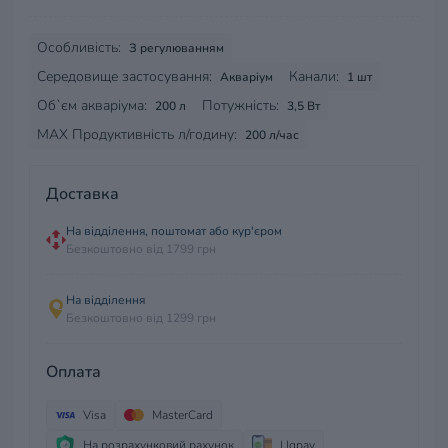
Особливість:
З регулюванням
Середовище застосування:
Канали:
Акваріум
1 шт
Об`єм акваріума:
Потужність:
200 л
3,5 Вт
МАХ Продуктивність л/годину:
200 л/час
Доставка
На відділення, поштомат або кур'єром
Безкоштовно від 1799 грн
На відділення
Безкоштовно від 1299 грн
Оплата
Visa
MasterCard
На розрахунковий рахунок
LIqpay