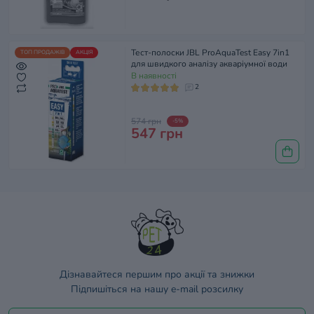
Тест-полоски JBL ProAquaTest Easy 7in1
ТОП ПРОДАЖІВ
АКЦІЯ
для швидкого аналізу акваріумної води
В наявності
2
574 грн
-5%
547 грн
Дізнавайтеся першим про акції та знижки
Підпишіться на нашу e-mail розсилку