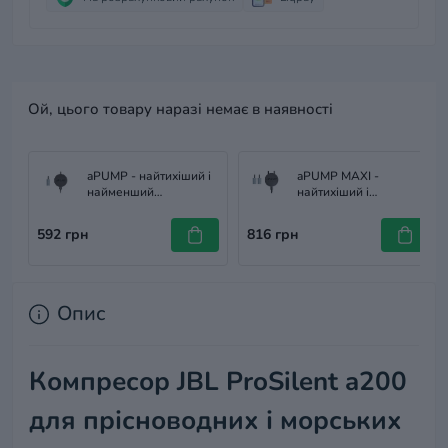
Ой, цього товару наразі немає в наявності
aPUMP - найтихіший і
aPUMP MAXI -
найменший
найтихіший і
акваріумний
найменший
компресор в світі, до
акваріумний
592 грн
816 грн
100 л
компресор в світі, до
200 л
Опис
Компресор JBL ProSilent a200
для прісноводних і морських