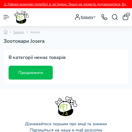
⚠️ Наразі можливі перебої зі зв’язком. Якщо не можете додзвонитися, будь ласка, пишіть нам у Viber.
0
Клієнту
Бренд
Josera
Зоотовари Josera
В категорії немає товарів
Продовжити
Дізнавайтеся першим про акції та знижки
Підпишіться на нашу e-mail розсилку