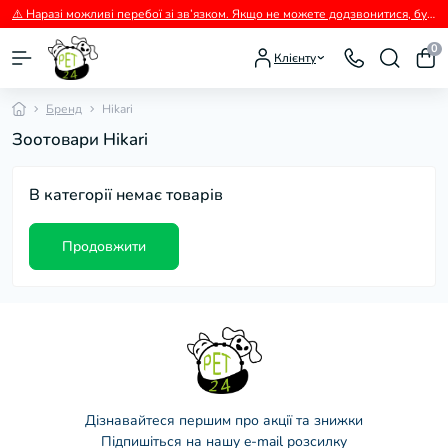
⚠️ Наразі можливі перебої зі зв’язком. Якщо не можете додзвонитися, будь ласка, пишіть нам у Viber.
0
Клієнту
Бренд
Hikari
Зоотовари Hikari
В категорії немає товарів
Продовжити
Дізнавайтеся першим про акції та знижки
Підпишіться на нашу e-mail розсилку