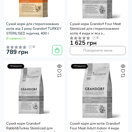
Сухий корм для стерилізованих
Сухий корм Grandorf Four Meat
котів від 1 року Grandorf TURKEY
Sterelized для стерилізованих
STERILISED індичка, 400 г
котів 4 види м`яса з
пробіотиками, 2 кг
0
В наявності
1 625 грн
0
789 грн
Повідомити мене
ПРОДАНО
ПРОДАНО
Сухий корм Grandorf
Сухий корм для котів Grandorf
Rabbit&Turkey Sterelized для
Four Meat Adult Indoor 4 види