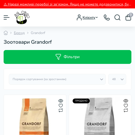
⚠️ Наразі можливі перебої зі зв’язком. Якщо не можете додзвонитися, будь ласка, пишіть нам у Viber.
0
Клієнту
Бренд
Grandorf
Зоотовари Grandorf
Фільтри
ПРОДАНО