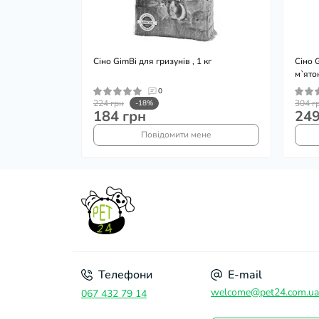
Сіно GimBi для гризунів , 1 кг
Сіно 
м`ято
0
224 грн
304 г
-18%
184 грн
249
Повідомити мене
Телефони
E-mail
welcome@pet24.com.ua
067 432 79 14