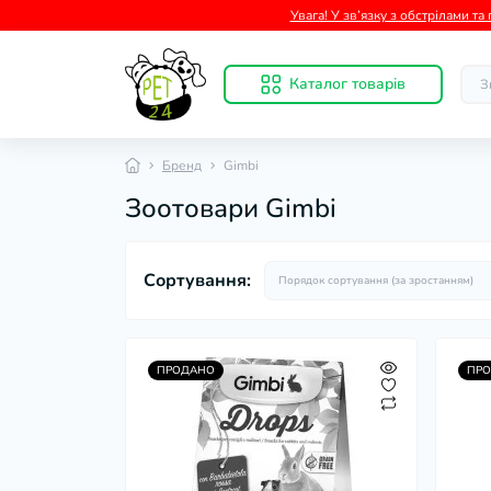
Увага! У зв’язку з обстрілами т
Каталог товарів
Бренд
Gimbi
Зоотовари Gimbi
Сортування:
ПРОДАНО
ПР