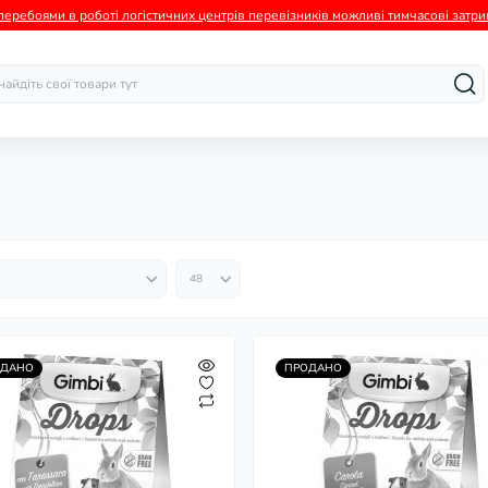
а перебоями в роботі логістичних центрів перевізників можливі тимчасові зат
ОДАНО
ПРОДАНО