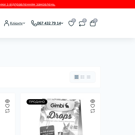
римки з відправленням замовлень.
0
0
0
Клієнту
067 432 79 14
ПРОДАНО