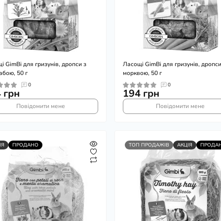
і GimBi для гризунів, дропси з
Ласощі GimBi для гризунів, дропси
абою, 50 г
морквою, 50 г
0
0
 грн
194 грн
Повідомити мене
Повідомити мене
ІЯ
ПРОДАНО
ТОП ПРОДАЖІВ
АКЦІЯ
ПРОДА