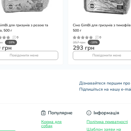
GimBi для гризунів з розою та
Сіно GimBi для гризунів з тимофії
ю, 500 г
500 г
0
0
рн
357 грн
-18%
-18%
 грн
293 грн
Повідомити мене
Повідомити мене
Дізнавайтеся першим про 
Підпишіться на нашу e-mai
Договір оферти
Популярне
Інформація
Корма для
Політика приватності
собак
Шаблон заяви на