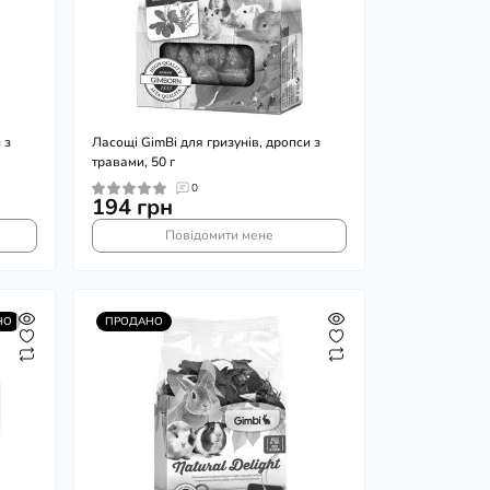
 з
Ласощі GimBi для гризунів, дропси з
травами, 50 г
0
194 грн
Повідомити мене
НО
ПРОДАНО