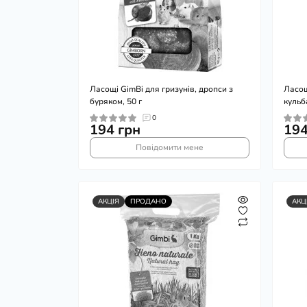
Ласощі GimBi для гризунів, дропси з
Ласощ
буряком, 50 г
кульб
0
194 грн
194
Повідомити мене
АКЦІЯ
ПРОДАНО
АКЦ