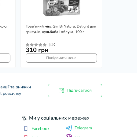
вкою,
Трав`яний мікс GimBi Natural Delight для
гризунів, кульбаба і яблука, 100 г
0
310 грн
Повідомити мене
акції та знижки
Підписатися
l розсилку
Ми у соціальних мережах
Telegram
Facebook