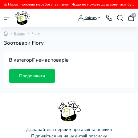
⚠️ Наразі можливі перебої зі зв’язком. Якщо не можете додзвонитися, будь ласка, пишіть нам у Viber.
0
Клієнту
Бренд
Fiory
Зоотовари Fiory
В категорії немає товарів
Продовжити
Дізнавайтеся першим про акції та знижки
Підпишіться на нашу e-mail розсилку