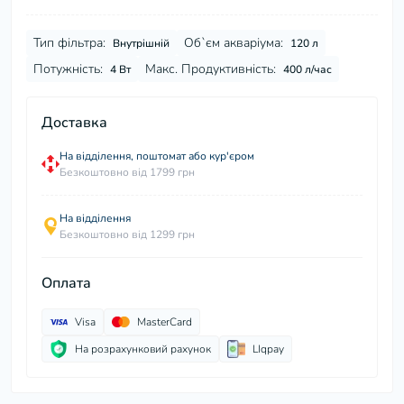
Тип фільтра:
Об`єм акваріума:
Внутрішній
120 л
Потужність:
Макс. Продуктивність:
4 Вт
400 л/час
Доставка
На відділення, поштомат або кур'єром
Безкоштовно від 1799 грн
На відділення
Безкоштовно від 1299 грн
Оплата
Visa
MasterCard
На розрахунковий рахунок
LIqpay