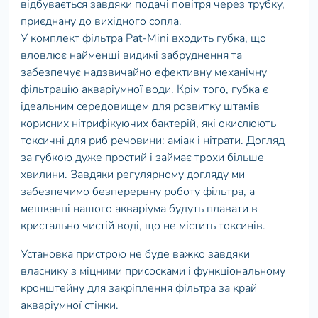
відбувається завдяки подачі повітря через трубку,
приєднану до вихідного сопла.
У комплект фільтра Pat-Mini входить губка, що
вловлює найменші видимі забруднення та
забезпечує надзвичайно ефективну механічну
фільтрацію акваріумної води. Крім того, губка є
ідеальним середовищем для розвитку штамів
корисних нітрифікуючих бактерій, які окислюють
токсичні для риб речовини: аміак і нітрати. Догляд
за губкою дуже простий і займає трохи більше
хвилини. Завдяки регулярному догляду ми
забезпечимо безперервну роботу фільтра, а
мешканці нашого акваріума будуть плавати в
кристально чистій воді, що не містить токсинів.
Установка пристрою не буде важко завдяки
власнику з міцними присосками і функціональному
кронштейну для закріплення фільтра за край
акваріумної стінки.