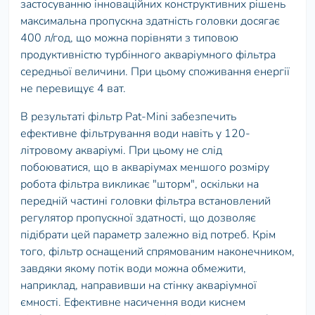
застосуванню інноваційних конструктивних рішень
максимальна пропускна здатність головки досягає
400 л/год, що можна порівняти з типовою
продуктивністю турбінного акваріумного фільтра
середньої величини. При цьому споживання енергії
не перевищує 4 ват.
В результаті фільтр Pat-Mini забезпечить
ефективне фільтрування води навіть у 120-
літровому акваріумі. При цьому не слід
побоюватися, що в акваріумах меншого розміру
робота фільтра викликає "шторм", оскільки на
передній частині головки фільтра встановлений
регулятор пропускної здатності, що дозволяє
підібрати цей параметр залежно від потреб. Крім
того, фільтр оснащений спрямованим наконечником,
завдяки якому потік води можна обмежити,
наприклад, направивши на стінку акваріумної
ємності. Ефективне насичення води киснем