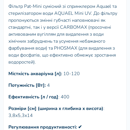
Фільтр Pat-Mini сумісний зі спринклером Aquael та
стерилізатором води AQUAEL Mini UV. До фільтру
пропонуються змінні губчасті наповнювачі як
стандартні, так і у версії CARBOMAX (просочені
активованим вугіллям для видалення з води
хімічних забруднень та усунення небажаного
фарбування води) та PHOSMAX (для видалення з
води фосфатів, що ефективно обмежує зростання
водоростей).
Місткість акваріума [л]:
10-120
Потужність [Вт]:
4
Ефективність [л / год]
: 400
Розміри [см] (ширина х глибина х висота)
:
3,8x5,3x14
Регулювання продуктивності: ✔