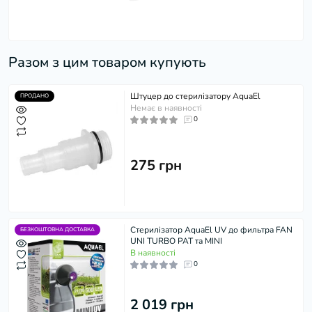
Разом з цим товаром купують
Штуцер до стерилізатору AquaEl
ПРОДАНО
Немає в наявності
0
275 грн
Стерилізатор AquaEl UV до фильтра FAN
БЕЗКОШТОВНА ДОСТАВКА
UNI TURBO PAT та MINI
В наявності
0
2 019 грн