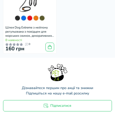
Шлея Dog Extreme з нейлону
регульована з повідцем для
морських свинок, декоративних
щурів, чорна
В наявності
0
160 грн
Дізнавайтеся першим про акції та знижки
Підпишіться на нашу e-mail розсилку
Підписатися
Договір оферти