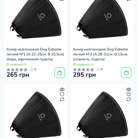
Комір нейлоновий Dog Extremе
Комір нейлоновий Dog Extremе
легкий №1 (А:22-25см, В:10,5см)
легкий №2 (А:26-31см, В:13см)
(йорк, карликовий пудель)
(спаніель, пудель)
В наявності
В наявності
0
0
265 грн
295 грн