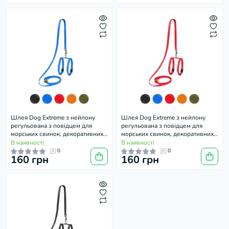
Шлея Dog Extreme з нейлону
Шлея Dog Extreme з нейлону
регульована з повідцем для
регульована з повідцем для
морських свинок, декоративних
морських свинок, декоративних
щурів, блакитна
щурів, червона
В наявності
В наявності
0
0
160 грн
160 грн