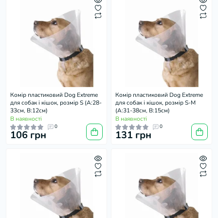
Комір пластиковий Dog Extremе
Комір пластиковий Dog Extremе
для собак і кішок, розмір S (А:28-
для собак і кішок, розмір S-М
33см, В:12см)
(А:31-38см, В:15см)
В наявності
В наявності
0
0
106 грн
131 грн