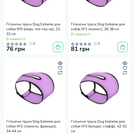
Гігієнічні труси Dog Extreme для
Гігієнічні труси Dog Extreme для
собак №0 (йорк, той-тер`єр), 22-
собак №1 пекінес), 26-38 см
32 см
В наявності
В наявності
0
0
76 грн
81 грн
Гігієнічні труси Dog Extreme для
Гігієнічні труси Dog Extreme для
собак №2 спаніель, француз),
собак №3 бульдог, стафф), 42-52
34-44 см
см