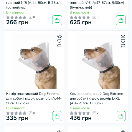
плотний №5 (А:44-50см, В:25см)
плотний №6 (А:47-57см, В:30см)
(ротвейлер)
(бульмастиф)
В наявності
В наявності
0
0
266 грн
625 грн
Комір пластиковий Dog Extremе
Комір пластиковий Dog Extremе
для собак і кішок, розмір L (А:44-
для собак і кішок, розмір L-XL
50см, В:25см)
(А:47-57см, В:30см)
В наявності
В наявності
0
0
335 грн
436 грн