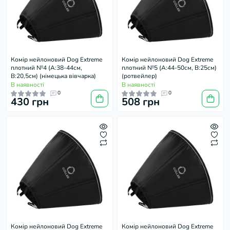
Комір нейлоновий Dog Extremе
Комір нейлоновий Dog Extremе
плотний №4 (А:38-44см,
плотний №5 (А:44-50см, В:25см)
В:20,5см) (німецька вівчарка)
(ротвейлер)
В наявності
В наявності
0
0
430 грн
508 грн
Комір нейлоновий Dog Extremе
Комір нейлоновий Dog Extremе