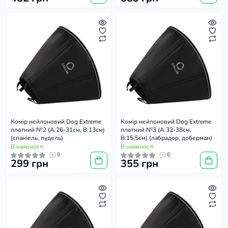
Комір нейлоновий Dog Extremе
Комір нейлоновий Dog Extremе
плотний №2 (А:26-31см, В:13см)
плотний №3 (А:32-38см,
(спаніель, пудель)
В:15,5см) (лабрадор, доберман)
В наявності
В наявності
0
0
299 грн
355 грн