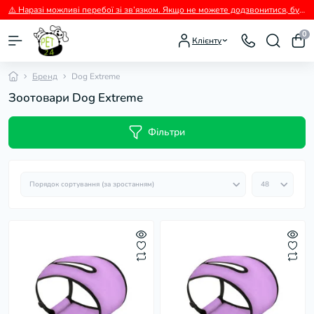
⚠️ Наразі можливі перебої зі зв’язком. Якщо не можете додзвонитися, будь ласка, пишіть нам у Viber.
0
Клієнту
Бренд
Dog Extremе
Зоотовари Dog Extremе
Фільтри