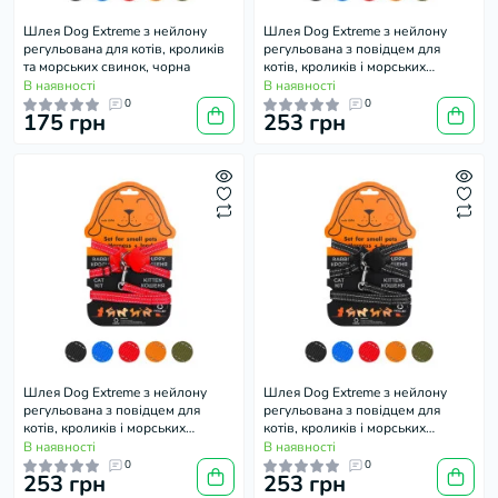
Шлея Dog Extreme з нейлону
Шлея Dog Extreme з нейлону
регульована для котів, кроликів
регульована з повідцем для
та морських свинок, чорна
котів, кроликів і морських
свинок, блакитна
В наявності
В наявності
0
0
175 грн
253 грн
Шлея Dog Extreme з нейлону
Шлея Dog Extreme з нейлону
регульована з повідцем для
регульована з повідцем для
котів, кроликів і морських
котів, кроликів і морських
свинок, червона
свинок, чорна
В наявності
В наявності
0
0
253 грн
253 грн