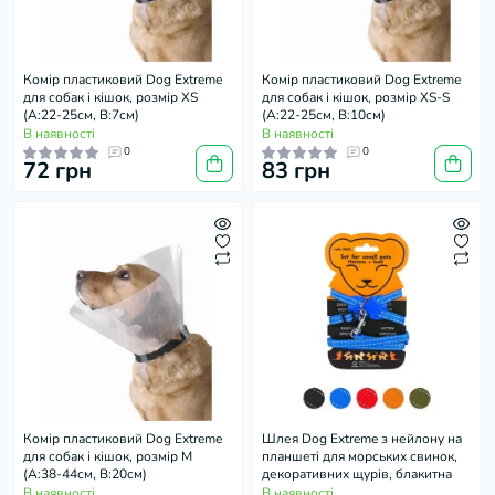
Комір пластиковий Dog Extremе
Комір пластиковий Dog Extremе
для собак і кішок, розмір XS
для собак і кішок, розмір XS-S
(А:22-25см, В:7см)
(А:22-25см, В:10см)
В наявності
В наявності
0
0
72 грн
83 грн
Комір пластиковий Dog Extremе
Шлея Dog Extreme з нейлону на
для собак і кішок, розмір М
планшеті для морських свинок,
(А:38-44см, В:20см)
декоративних щурів, блакитна
В наявності
В наявності